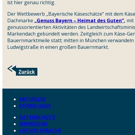
ist hier genau richtig.
Der Wettbewerb „Bayerische Käseschätze“ mit dem Käse-
Dachmarke
„Genuss Bayern – Heimat des Guten“
,
mit 
genussorientierten Aktivitäten des Landwirtschaftsmini
Markendach gebündelt werden. Zeitgleich zum Käse-Gen
Bauernmarktmeile statt; mitten in München verwandeln 
Ludwigstraße in einen großen Bauernmarkt.
Zurück
AKTUELLES
DOWNLOADS
DATENSCHUTZ
IMPRESSUM
LEICHTE SPRACHE