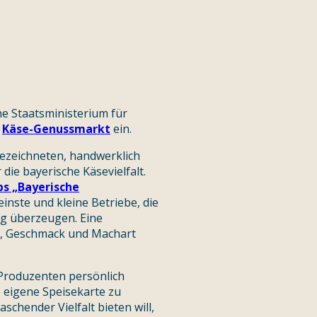
he Staatsministerium für
m
Käse-Genussmarkt
ein.
gezeichneten, handwerklich
 die bayerische Käsevielfalt.
s „Bayerische
einste und kleine Betriebe, die
g überzeugen. Eine
t, Geschmack und Machart
 Produzenten persönlich
 eigene Speisekarte zu
schender Vielfalt bieten will,