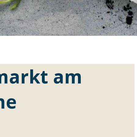
markt am
he