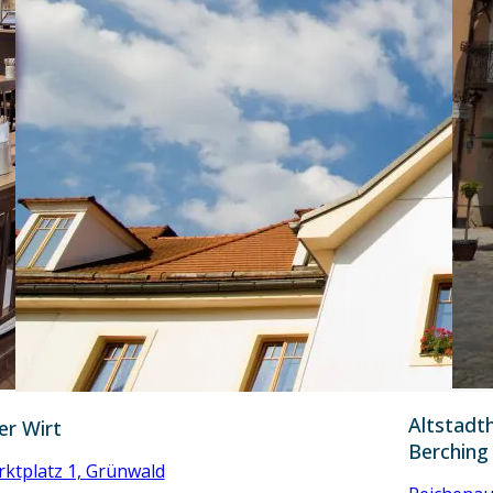
Altstadth
er Wirt
Berching
ktplatz 1, Grünwald