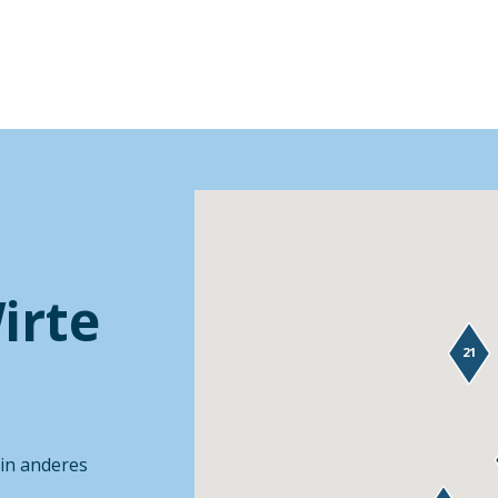
irte
21
ein anderes