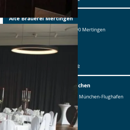
Alte Brauerei Mertingen
Hilaria-Lechner-Straße 21, 86690 Mertingen
Tel.: Tel.: 09078-912320
Details
www.alte-brauerei-mertingen.de
Airbräu am Flughafen München
Terminalstraße Mitte 18, 85356 München-Flughafen
Tel.: Tel.: 089 - 97593111
Details