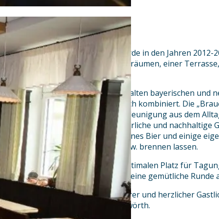
Die Alte Brauerei Mertingen wurde in den Jahren 2012-2
ist ein Landgasthof mit vier Gasträumen, einer Terrasse
Hotelzimmern.
Unsere Räumlichkeiten sind mit alten bayerischen und n
modernen Elementen harmonisch kombiniert. Die „Braue
ländlichen Umfeld für die Entschleunigung aus dem Allta
unsere Gäste bodenständige, ehrliche und nachhaltige Ger
Getränken haben wir unser eigenes Bier und einige eige
regionalen Anbietern brauen bzw. brennen lassen.
Die Vielzahl der Räume bietet optimalen Platz für Tagun
genussvoll Abend oder auch für eine gemütliche Runde a
Herzlich Willkommen bei familiärer und herzlicher Gastl
zwischen Augsburg und Donauwörth.