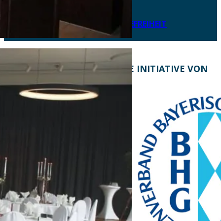
IMPRESSUM
LEICHTE SPRACHE
ERKLÄRUNG ZUR BARRIEREFREIHEIT
KONTAKT
EINE INITIATIVE VON
Bayern Tourist Gmbh
(BTG)
Prinz-Ludwig-Palais
Türkenstraße 7
80333 München
Telefon: +49 89 28760-
117
Fax: +49 89 28760-121
bayerischekueche@btg-
service.de
www.btg-service.de