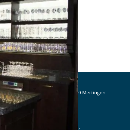
Alte Brauerei Mertingen
Hilaria-Lechner-Straße 21, 86690 Mertingen
Tel.: Tel.: 09078-912320
Details
www.alte-brauerei-mertingen.de