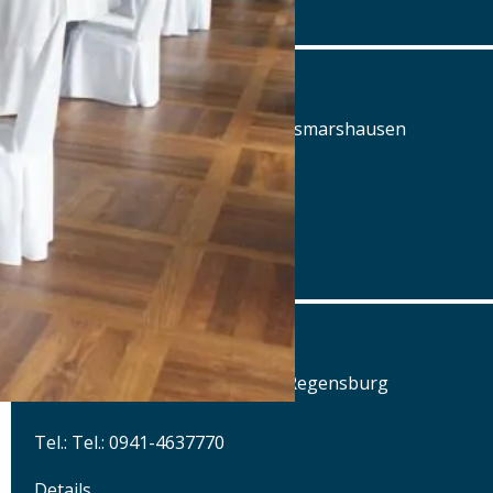
www.airbraeu.de
Alte Posthalterei
Augsburger Straße 2, 86441 Zusmarshausen
Tel.: Tel.: 08291-858220
Details
www.posthalterei.com
Alter Schlachthof
Am Alten Schlachthof 9, 93055 Regensburg
Tel.: Tel.: 0941-4637770
Details