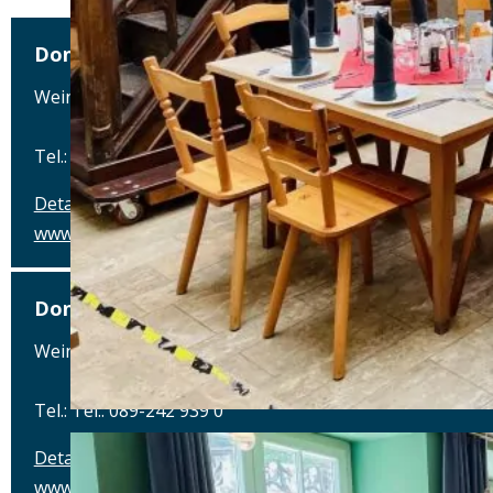
Donisl
Weinstraße 1, 80333 München
Tel.: Tel.: 089-242 939 0
Details
www.donisl.com
Donisl
Weinstraße 1, 80333 München
Tel.: Tel.: 089-242 939 0
Details
www.donisl.com