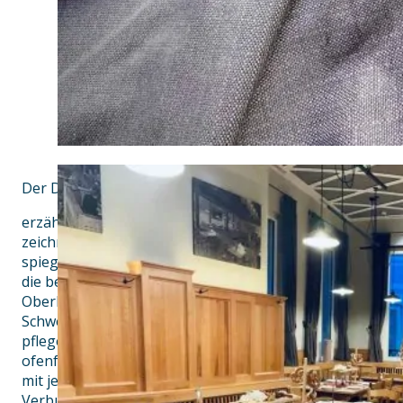
Der Donisl – Euer Wirtshaus am Münchner Marienplatz
erzählt – von Tradition, Qualität und regionaler Verbun
zeichnet sich durch ihre tiefe Verwurzelung in der baye
spiegelt sich nicht zuletzt in der Auswahl der Zutaten w
die bei uns verwendet werden, stammen fast ausschließ
Oberland und der näheren Umgebung. Der saftige Schw
Schweinen stammt von regionalen Bauernhöfen, die ihr
pflegen. Unser Schweinebarten wird in schonender Garw
ofenfrisch mehrmals am Tag gebraten. Unser Fisch vom 
mit jedem Bissen eine Geschichte von Heimat und Tradit
Verbundenheit mit der Natur und den Menschen, die sie 