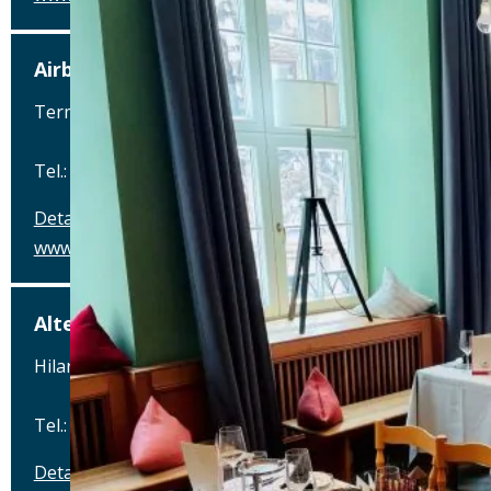
Airbräu am Flughafen München
Terminalstraße Mitte 18, 85356 München-Flughafen
Tel.: Tel.: 089 - 97593111
Details
www.airbraeu.de
Alte Brauerei Mertingen
Hilaria-Lechner-Straße 21, 86690 Mertingen
Tel.: Tel.: 09078-912320
Details