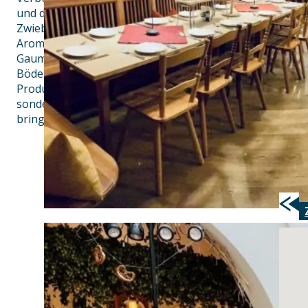
und die Leidenschaft für Qualität sind in jedem Gericht 
Zwiebelrostbraten und die Steaks aus dem Werdenfelser 
Aromen und Texturen der regionalen Zutaten, kreiert e
Gaumenfreude. Die Kartoffeln unseres Kartoffelsalats, 
Böden Dachaus, liebevoll gehegt und gepflegt von Bauer
Produkte achten. Im Restaurant Donisl in München wird 
sondern gelebt. Es ist ein Ort, der die Essenz Bayerns e
bringt, damit jeder Gast ein Stück dieser reichen Kultur 