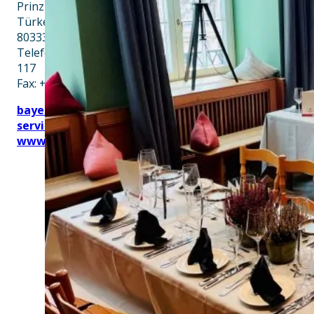
Prinz-Ludwig-Palais
Türkenstraße 7
80333 München
Telefon: +49 89 28760-
117
Fax: +49 89 28760-121
bayerischekueche@btg-
service.de
www.btg-service.de