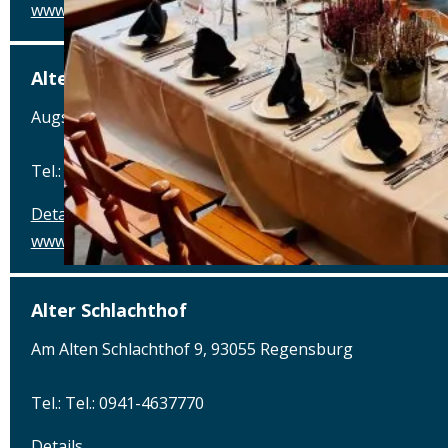
www.alte-brauerei-mertingen.de
Alte Posthalterei
Augsburger Straße 2, 86441 Zusmarshausen
Tel.: Tel.: 08291-858220
Details
www.posthalterei.com
Alter Schlachthof
Am Alten Schlachthof 9, 93055 Regensburg
Tel.: Tel.: 0941-4637770
Details