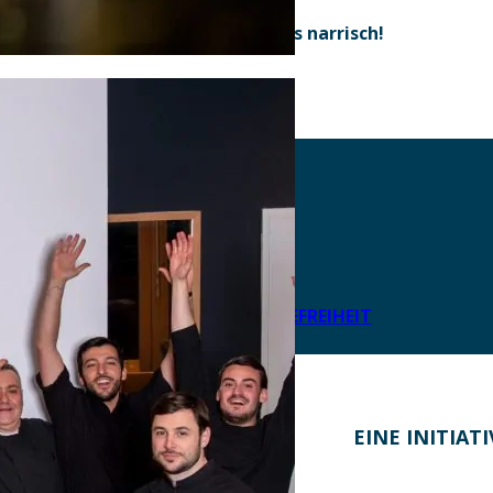
Schaut´s vorbei, mia gfrein uns narrisch!
AKTUELLES
DOWNLOADS
DATENSCHUTZ
IMPRESSUM
LEICHTE SPRACHE
ERKLÄRUNG ZUR BARRIEREFREIHEIT
KONTAKT
EINE INITIAT