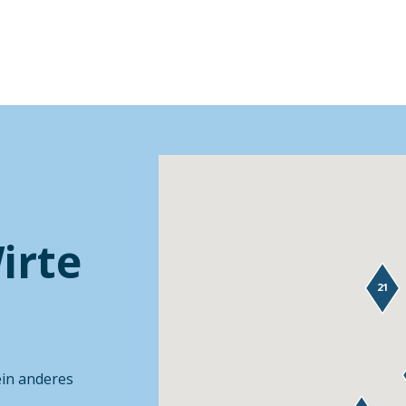
irte
21
ein anderes