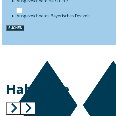
Bierkultur
Festzelt
SUCHEN
Habedere