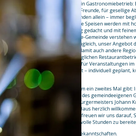
Das Habedere ist mehr als nur ein Gastronomiebetrieb: 
Ein Treffpunkt für Familien und Freunde, für gesellige A
Gespräche oder entspannte Stunden allein – immer begle
ausgewählten Getränken. Unsere Speisen werden mit ho
Produkten zubereitet, nachhaltig gedacht und mit feine
komponiert. Als Teil der Fairtrade-Gemeinde verstehen w
Verantwortung und Anspruch zugleich, unser Angebot d
Erzeugnisse zu bereichern und damit auch andere Regio
unterstützen.Neben unserem täglichen Restaurantbetrie
professionellen Cateringservice für Veranstaltungen i
private Feste und Feiern jeder Art – individuell geplant, 
mit echter Handschrift.
Eine Besonderheit, die es so kaum ein zweites Mal gibt: I
Bürgermeister zugleich der Wirt des gemeindeeigenen 
Gemeinde und unseres Ersten Bürgermeisters Johann Kr
unserem kommunal geführten Haus herzlich willkomme
Mit einem ehrlichen „Habedere“ freuen wir uns darauf, 
dürfen – und Ihnen viele genussvolle Stunden zu bereite
Wir freuen uns auf viele, neue Bekanntschaften.