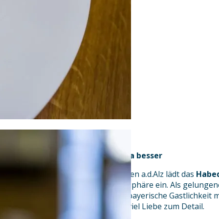
„Habedere!“ – Wia Dahoam nua besser
Mitten im Herzen von Burgkirchen a.d.Alz lädt das
Habe
Momenten in besonderer Atmosphäre ein. Als gelungen
Bar und Brasserie vereinen wir bayerische Gastlichkeit
unkompliziert, herzlich und mit viel Liebe zum Detail.