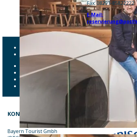
Fax: 08291-85822222
E-Mail:
reservierung@posth
AKTUELLES
DOWNLOADS
DATENSCHUTZ
IMPRESSUM
LEICHTE SPRACHE
ERKLÄRUNG ZUR BARRIEREFREIHEIT
KONTAKT
EINE INITIATIVE VON
Bayern Tourist Gmbh