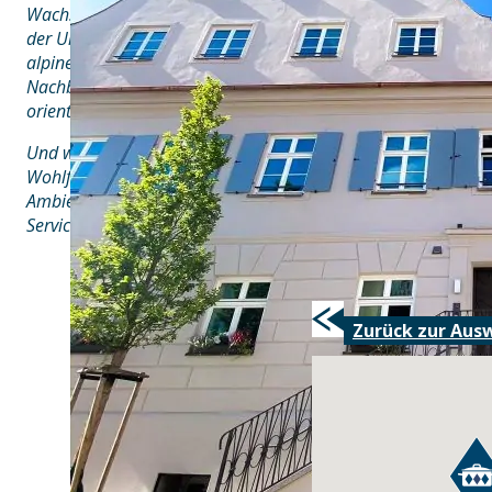
Wachstumszyklen der Natur verpflichtet. Saisonal ausgerich
der Umwelt und besonders der artgerechten Haltung unserer 
alpinem Charakter und mit erkennbarer Liebe zur ebenso fe
Nachbarländer wie der Schweiz, Italien oder Österreich. Ob v
orientiert: Unser Restaurant lädt zum vollendeten Genuss.
Und wer sich auf den perfekten Espresso oder den abendlich
Wohlfahlatmosphäre freut: Genießen Sie den Tag bei angen
Ambiente oder lassen Sie ihn in netter Gesellschaft und mi
Service auf netteste Weise ausklingen. Unsere Bar erfüllt da
Zurück zur Aus