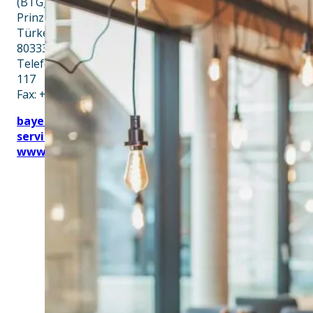
(BTG)
Prinz-Ludwig-Palais
Türkenstraße 7
80333 München
Telefon: +49 89 28760-
117
Fax: +49 89 28760-121
bayerischekueche@btg-
service.de
www.btg-service.de