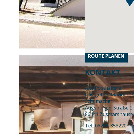
ROUTE PLANEN
KONTAKT
Alte Posthalterei
Gastgeber: Manuela 
Schumacher
Augsburger Straße 2
86441 Zusmarshause
Tel.: 08291-858220