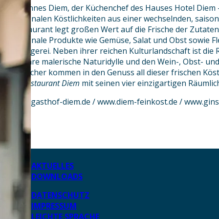
Johannes Diem, der Küchenchef des Hauses Hotel Diem 
regionalen Köstlichkeiten aus einer wechselnden, saison
Restaurant legt großen Wert auf die Frische der Zutat
regionale Produkte wie Gemüse, Salat und Obst sowie F
Metzgerei. Neben ihrer reichen Kulturlandschaft ist die
für ihre malerische Naturidylle und den Wein-, Obst- 
Besucher kommen in den Genuss all dieser frischen Köstl
im
Restaurant Diem
mit seinen vier einzigartigen Räumlic
www.gasthof-diem.de / www.diem-feinkost.de / www.gin
AKTUELLES
DOWNLOADS
DATENSCHUTZ
IMPRESSUM
LEICHTE SPRACHE