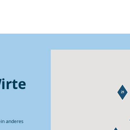
irte
21
ein anderes