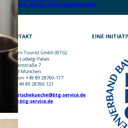
ERKLÄRUNG ZUR BARRIEREFREIHEIT
KONTAKT
EINE INITIAT
Bayern Tourist Gmbh (BTG)
Prinz-Ludwig-Palais
Türkenstraße 7
80333 München
Telefon: +49 89 28760-117
Fax: +49 89 28760-121
bayerischekueche@btg-service.de
www.btg-service.de