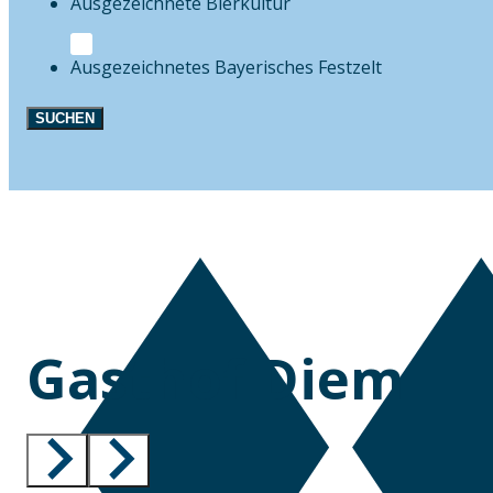
Bierkultur
Festzelt
SUCHEN
Gasthof Diem