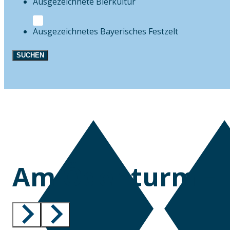
Bierkultur
Festzelt
SUCHEN
Am Ödenturm – 