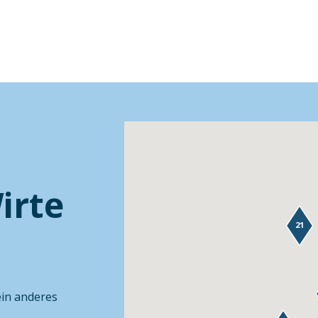
irte
21
ein anderes