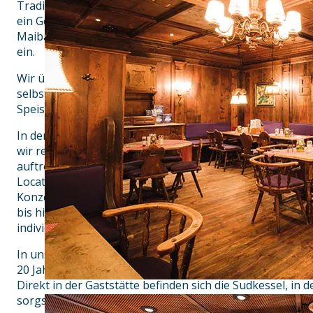
Tradition mit internationalem Flair und vermitteln mit b
ein Gefühl von Heimat. Dazu lädt Europas größter überd
Maibaum und rundem Wassertisch bei Sonnenschein un
ein.
Wir übernehmen Verantwortung für unsere Region und k
selbstgebraute Airbräu-Bier und nahezu alle Produkte 
Speisenangebot bei lokalen Partnern ein.
In der Airbräu Tenne – unserer Eventlocation für bis zu
wir regelmäßig Events, bei denen bekannte Bands, Come
auftreten. Auch für Privatveranstaltungen wie Familien- 
Location dank variabler Trennwände Platz für bis zu 250
Konzept bietet für jeden Gaumen etwas: Von Currywurst 
bis hin zu Buffetvariationen – je nach Anlass stellt das
individuelles Angebot für jeden Kunden zusammen.
In unserer Hausbrauerei, der ersten Flughafenbrauerei w
20 Jahren schmackhafte Biere mit viel Liebe und streng
Direkt in der Gaststätte befinden sich die Sudkessel, in
sorgsam ausgewählte Zutaten verarbeitet werden.