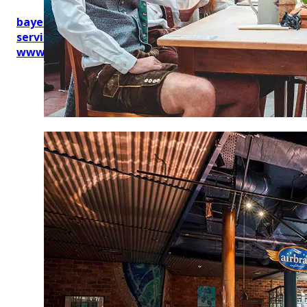
bayerischekueche@btg-
service.de
www.btg-service.de