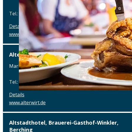
Tel.: Tel.: 0941-4637770
Details
www.hotel-schlachthof-regensburg.de
Alter Wirt
Marktplatz 1, 82031 Grünwald
Tel.: Tel.: 089-6419340
Details
www.alterwirt.de
Altstadthotel, Brauerei-Gasthof-Winkler,
Berching