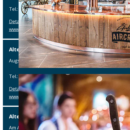
Tel.: Tel.: 09078-912320
Details
www.alte-brauerei-mertingen.de
Alte Posthalterei
Augsburger Straße 2, 86441 Zusmarshausen
Tel.: Tel.: 08291-858220
Details
www.posthalterei.com
Alter Schlachthof
Am Alten Schlachthof 9, 93055 Regensburg