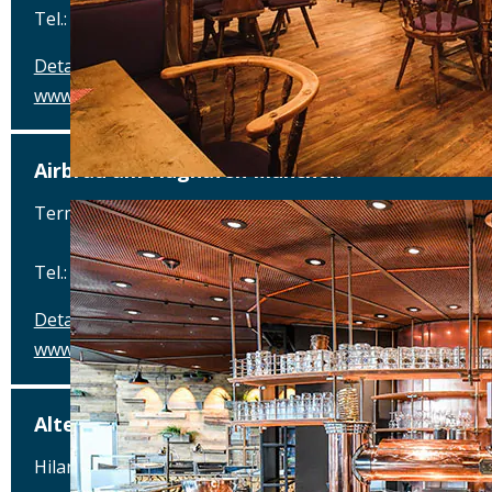
Tel.: Tel.: 089 - 97593111
Details
www.airbraeu.de
Airbräu am Flughafen München
Terminalstraße Mitte 18, 85356 München-Flughafen
Tel.: Tel.: 089 - 97593111
Details
www.airbraeu.de
Alte Brauerei Mertingen
Hilaria-Lechner-Straße 21, 86690 Mertingen