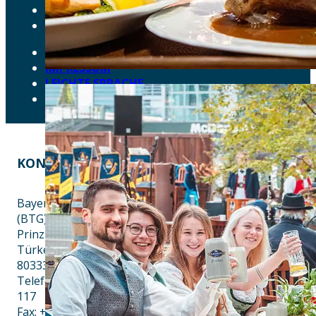
AKTUELLES
DOWNLOADS
DATENSCHUTZ
IMPRESSUM
LEICHTE SPRACHE
ERKLÄRUNG ZUR BARRIEREFREIHEIT
KONTAKT
EINE INITIATIVE VON
Bayern Tourist Gmbh
(BTG)
Prinz-Ludwig-Palais
Türkenstraße 7
80333 München
Telefon: +49 89 28760-
117
Fax: +49 89 28760-121