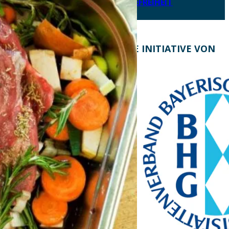
ERKLÄRUNG ZUR BARRIEREFREIHEIT
KONTAKT
EINE INITIATIVE VON
Bayern Tourist Gmbh
(BTG)
Prinz-Ludwig-Palais
Türkenstraße 7
80333 München
Telefon: +49 89 28760-
117
Fax: +49 89 28760-121
bayerischekueche@btg-
service.de
www.btg-service.de