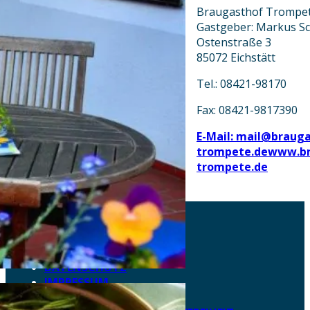
Braugasthof Trompe
Gastgeber: Markus S
Ostenstraße 3
85072 Eichstätt
Tel.: 08421-98170
Fax: 08421-9817390
E-Mail: mail@braug
trompete.de
www.br
trompete.de
AKTUELLES
DOWNLOADS
DATENSCHUTZ
IMPRESSUM
LEICHTE SPRACHE