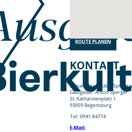
ROUTE PLANEN
KONTAKT
Brauereigaststätte Spitalga
Gastgeber: Anton Sperger
St. Katharinenplatz 1
93059 Regensburg
Tel.: 0941-84774
E-Mail: