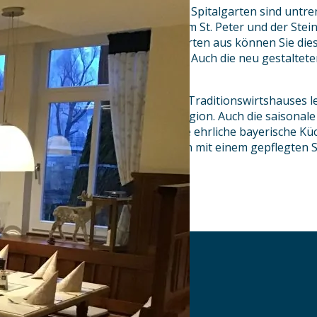
Das St. Katharinenspital und der Spitalgarten sind unt
der Stadt Regensburg – dem Dom St. Peter und der Stei
Von unserem gepflegten Biergarten aus können Sie dies
Regensburgs Altstadt genießen. Auch die neu gestaltet
Verweilen ein.
In der Küche des Regensburger Traditionswirtshauses l
frische Produkte aus unserer Region. Auch die saisonale V
unserer Speisekarte wieder. Eine ehrliche bayerische Küc
Abgerundet wird ein gutes Essen mit einem gepflegten Sp
Brauerei Regensburgs.
AKTUELLES
DOWNLOADS
DATENSCHUTZ
IMPRESSUM