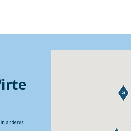
irte
21
ein anderes