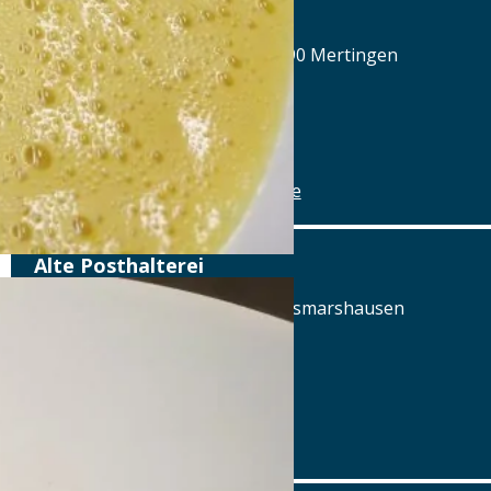
Alte Brauerei Mertingen
Hilaria-Lechner-Straße 21, 86690 Mertingen
Tel.: Tel.: 09078-912320
Details
www.alte-brauerei-mertingen.de
Alte Posthalterei
Augsburger Straße 2, 86441 Zusmarshausen
Tel.: Tel.: 08291-858220
Details
www.posthalterei.com