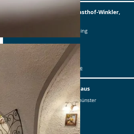
Altstadthotel, Brauerei-Gasthof-Winkler,
Berching
Reichenauplatz 22, 92334 Berching
Tel.: Tel.: 08462-1327
Details
www.brauereigasthof-winkler.de
Am Ödenturm – Das Gasthaus
Am Ödenturm 11, 93413 Chammünster
Tel.: Tel.: 09971-89270
Details