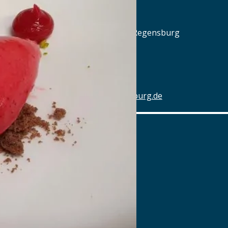
Alter Schlachthof
Am Alten Schlachthof 9, 93055 Regensburg
Tel.: Tel.: 0941-4637770
Details
www.hotel-schlachthof-regensburg.de
Alter Wirt
Marktplatz 1, 82031 Grünwald
Tel.: Tel.: 089-6419340
Details
www.alterwirt.de