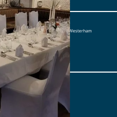
www.oedenturm.de
Aschbacher Hof
Aschbach 3, 83620 Feldkirchen-Westerham
Tel.: Tel.: 08063-80660
Details
www.aschbacher-hof.de
Ayinger am Platzl
Platzl 1A , 80331 München
Tel.: Tel.: 089-23 703 666
Details