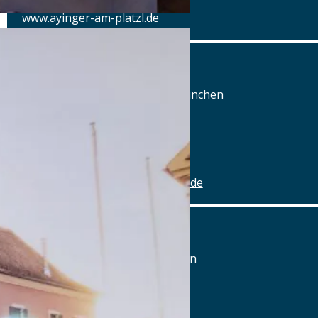
www.ayinger-am-platzl.de
Ayinger am Rotkreuzplatz
Wendl-Dietrich-Str. 5, 80634 München
Tel.: Tel.: 089-95875091
Details
www.ayinger-am-rotkreuzplatz.de
Ayinger in der Au
Mariahilfplatz 4, 81541 München
Tel.: Tel.: 089-6223373666