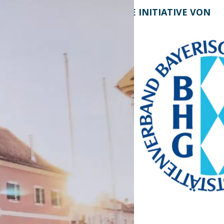
KONTAKT
EINE INITIATIVE VON
Bayern Tourist Gmbh
(BTG)
Prinz-Ludwig-Palais
Türkenstraße 7
80333 München
Telefon: +49 89 28760-
117
Fax: +49 89 28760-121
bayerischekueche@btg-
service.de
www.btg-service.de