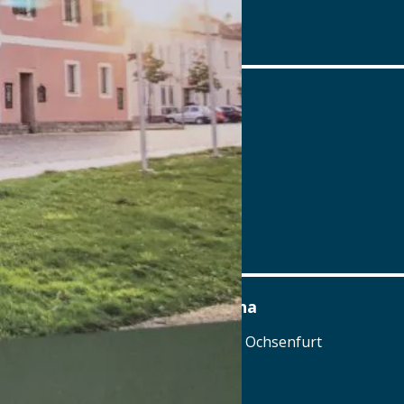
Details
www.ayinger-in-der-au.de
Berggasthof Zottling
Zottling 1, 94265 Patersdorf
Tel.: Tel.: 09929-95900
Details
www.berggasthof-zottling.de
Best Western Hotel Polisina
Marktbreiter Straße 265, 97199 Ochsenfurt
Tel.: Tel.: 09331-8441