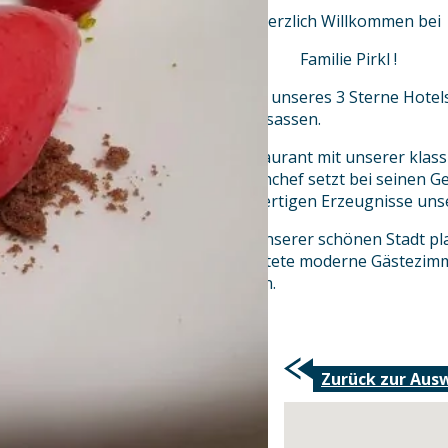
Herzlich Willkommen bei
Familie Pirkl !
Genießen Sie die einmalige Lage unseres 3 Sterne Hot
Basilika in der Klosterstadt Waldsassen.
Lassen Sie sich in unserem Restaurant mit unserer klass
Küche verwöhnen. Unser Küchenchef setzt bei seinen Ger
und absolute Frische der hochwertigen Erzeugnisse uns
Sollten Sie einen Aufenthalt in unserer schönen Stadt pl
behagliche und stilvoll eingerichtete moderne Gästezimm
entspannen und erholen können.
Zurück zur Aus