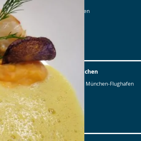
Basilikaplatz 5, 95652 Waldsassen
Tel.: Tel.: 09632-92040
Details
www.koenigliches-forsthaus.de
Airbräu am Flughafen München
Terminalstraße Mitte 18, 85356 München-Flughafen
Tel.: Tel.: 089 - 97593111
Details
www.airbraeu.de