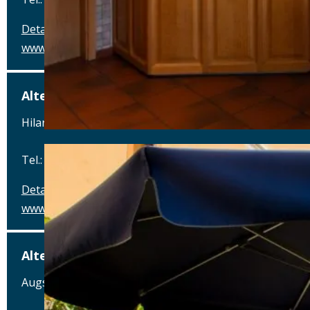
Details
www.airbraeu.de
Alte Brauerei Mertingen
Hilaria-Lechner-Straße 21, 86690 Mertingen
Tel.: Tel.: 09078-912320
Details
www.alte-brauerei-mertingen.de
Alte Posthalterei
Augsburger Straße 2, 86441 Zusmarshausen