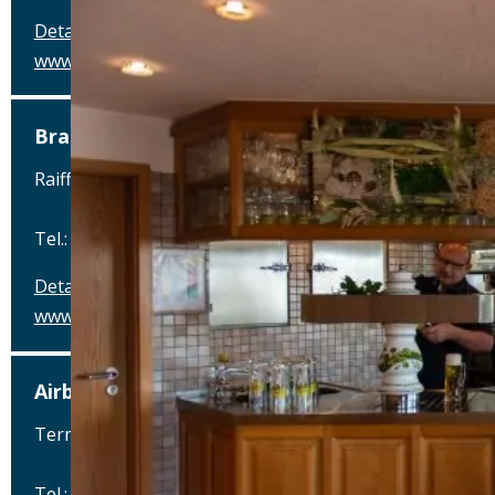
Details
www.engelbrauerei.de
Brauerei und Gasthof zum Engel
Raiffeisenstraße 4, 89367 Waldstetten
Tel.: Tel.: 08223-274
Details
www.engelbrauerei.de
Airbräu am Flughafen München
Terminalstraße Mitte 18, 85356 München-Flughafen
Tel.: Tel.: 089 - 97593111