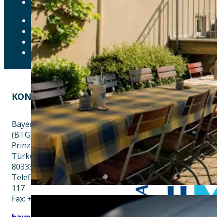
DOWNLOADS
DATENSCHUTZ
IMPRESSUM
LEICHTE SPRACHE
ERKLÄRUNG ZUR BARRIEREFREIHEIT
KONTAKT
EINE INITIATIVE VON
Bayern Tourist Gmbh
(BTG)
Prinz-Ludwig-Palais
Türkenstraße 7
80333 München
Telefon: +49 89 28760-
117
Fax: +49 89 28760-121
bayerischekueche@btg-