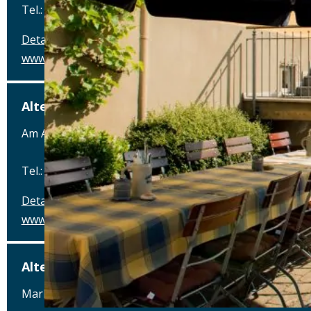
Tel.: Tel.: 08291-858220
Details
www.posthalterei.com
Alter Schlachthof
Am Alten Schlachthof 9, 93055 Regensburg
Tel.: Tel.: 0941-4637770
Details
www.hotel-schlachthof-regensburg.de
Alter Wirt
Marktplatz 1, 82031 Grünwald