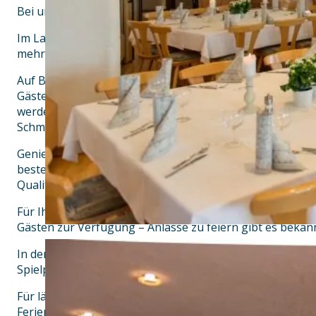
Bei uns können Sie Ihre Seele baumeln und Ihren Gaum
Im Lauf der Zeit hat sich unser Familienunternehmen, in
mehr von der klassischen „Bierwirtschaft“ zur renommie
Auf Basis ausgewählter regionaler und saisonaler Produ
Gästen bayerische Gemütlichkeit mit einem modernen K
werden hausgemachte, kreative und abwechslungsreich
Schmankerl.
Genießen Sie dazu ein kühles, frisch gezapftes Bier aus
bestehenden -Brauerei. Damals wie heute kommt es auf 
Qualität, Liebe zum Produkt und auf ausgewählte Rohsto
Für Ihre Veranstaltungen stehen Ihnen vielseitige Räuml
Gästen zur Verfügung – Anlässe zu feiern gibt es bekannt
In den Gaststuben oder dem familienfreundlichen Bier
Spielplatz treffen sich Geschäftsreisende, Urlauber, Aus
Für längere Aufenthalte bieten wir moderne Gästezimm
Ferienwohnungen mit einer kinderfreudlichen Außenanl