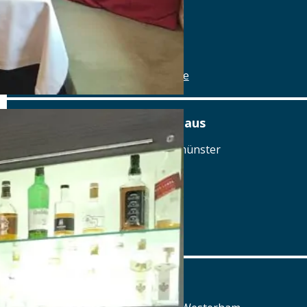
Tel.: Tel.: 08462-1327
Details
www.brauereigasthof-winkler.de
Am Ödenturm – Das Gasthaus
Am Ödenturm 11, 93413 Chammünster
Tel.: Tel.: 09971-89270
Details
www.oedenturm.de
Aschbacher Hof