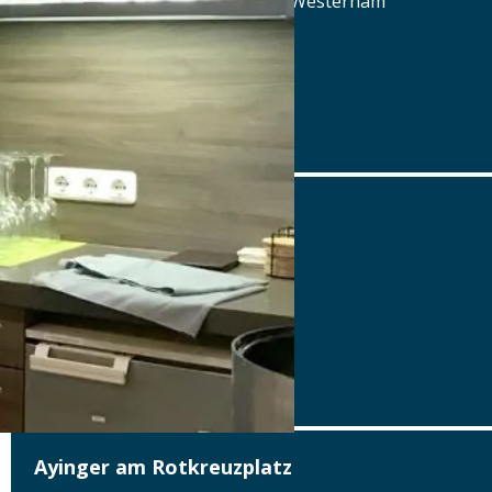
Aschbach 3, 83620 Feldkirchen-Westerham
Tel.: Tel.: 08063-80660
Details
www.aschbacher-hof.de
Ayinger am Platzl
Platzl 1A , 80331 München
Tel.: Tel.: 089-23 703 666
Details
www.ayinger-am-platzl.de
Ayinger am Rotkreuzplatz