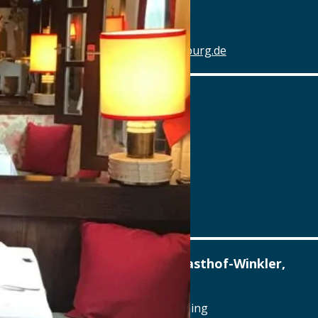
Tel.: Tel.: 0941-4637770
Details
www.hotel-schlachthof-regensburg.de
Alter Wirt
Marktplatz 1, 82031 Grünwald
Tel.: Tel.: 089-6419340
Details
www.alterwirt.de
Altstadthotel, Brauerei-Gasthof-Winkler,
Berching
Reichenauplatz 22, 92334 Berching