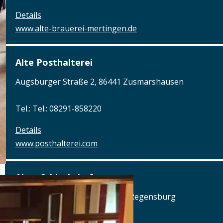
Details
www.alte-brauerei-mertingen.de
Alte Posthalterei
Augsburger Straße 2, 86441 Zusmarshausen
Tel.: Tel.: 08291-858220
Details
www.posthalterei.com
Alter Schlachthof
Am Alten Schlachthof 9, 93055 Regensburg