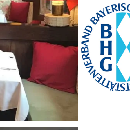
Bayern Tourist Gmbh
(BTG)
Prinz-Ludwig-Palais
Türkenstraße 7
80333 München
Telefon: +49 89 28760-
117
Fax: +49 89 28760-121
bayerischekueche@btg-
service.de
www.btg-service.de