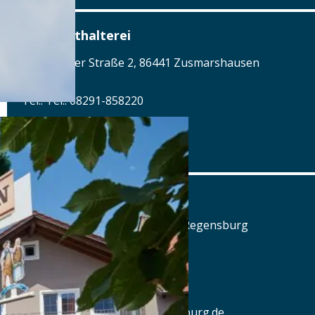
Alte Posthalterei
Augsburger Straße 2, 86441 Zusmarshausen
Tel.: Tel.: 08291-858220
Details
www.posthalterei.com
Alter Schlachthof
Am Alten Schlachthof 9, 93055 Regensburg
Tel.: Tel.: 0941-4637770
Details
www.hotel-schlachthof-regensburg.de