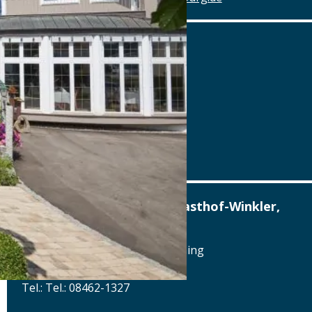
Alter Wirt
Marktplatz 1, 82031 Grünwald
Tel.: Tel.: 089-6419340
Details
www.alterwirt.de
Altstadthotel, Brauerei-Gasthof-Winkler,
Berching
Reichenauplatz 22, 92334 Berching
Tel.: Tel.: 08462-1327