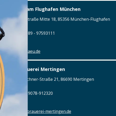
Airbräu am Flughafen München
Terminalstraße Mitte 18, 85356 München-Flughafen
Tel.: Tel.: 089 - 97593111
Details
www.airbraeu.de
Alte Brauerei Mertingen
Hilaria-Lechner-Straße 21, 86690 Mertingen
Tel.: Tel.: 09078-912320
Details
www.alte-brauerei-mertingen.de