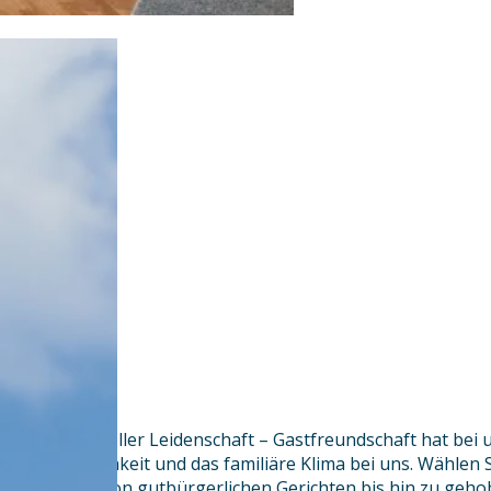
90 Jahre voller Leidenschaft – Gastfreundschaft hat bei 
die Gastlichkeit und das familiäre Klima bei uns. Wählen 
Angebot von gutbürgerlichen Gerichten bis hin zu geho