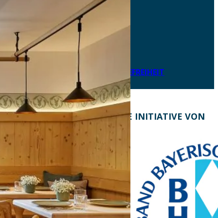
AKTUELLES
DOWNLOADS
DATENSCHUTZ
IMPRESSUM
LEICHTE SPRACHE
ERKLÄRUNG ZUR BARRIEREFREIHEIT
KONTAKT
EINE INITIATIVE VON
Bayern Tourist Gmbh
(BTG)
Prinz-Ludwig-Palais
Türkenstraße 7
80333 München
Telefon: +49 89 28760-
117