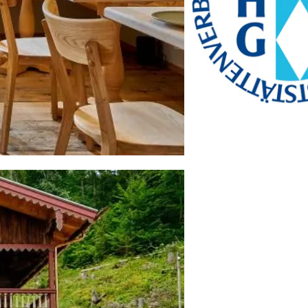
Fax: +49 89 28760-121
bayerischekueche@btg-
service.de
www.btg-service.de