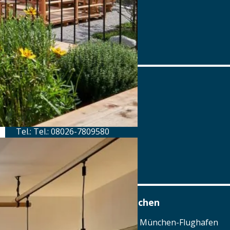
Tel.: Tel.: 08026-7809580
Details
www.forsthausvalepp.de
Forsthaus Valepp
Valepp 1, 83727 Schliersee
Tel.: Tel.: 08026-7809580
Details
www.forsthausvalepp.de
Airbräu am Flughafen München
Terminalstraße Mitte 18, 85356 München-Flughafen