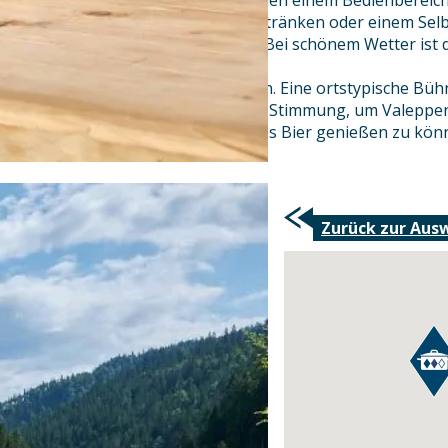
Die Gäste haben die Wahl zwischen einem Bedienbereic
regionalen Schmankerln und Getränken oder einem Sel
Speisen-und Getränkeausgabe. Bei schönem Wetter ist d
Platz gefüllt mit Radfahrern,
Wanderern und Naturliebhabern. Eine ortstypische Bühn
Musikanten sorgt für die nötige Stimmung, um Valepper
Brotzeiten oder ein erfrischendes Bier genießen zu kön
Zurück zur Aus