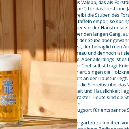
mit dem 1841 erbauten Forsthaus Valepp, das als Forstdi
Unterkunftshaus (genannt „Hospiz“) für das Forst-und J
Heimatdichter Karl Stieler beschreibt die Stuben des For
Steigt man über die steinernen Staffeln empor, so spring
Jagdhund entgegen, der als Portier vor der Haustür sitzt
alsbald dem Herrn und schallt über den langen Gang, auf
Zeichen des Waidwerks finden. In der Stube aber gewah
mit vollem Barte und breiter Brust, der behaglich den Ar
Stube sieht nicht aus, wie ein Bureau und dennoch ist sie 
Oberförster von der Kaiserklause. Aber allerdings ist es
bureaukratischen Sinne, denn der Chef selbst trägt Kn
und während er die Akten registriert, singen die Holzknec
hat das große Eckzimmer, das hart an der Haustür liegt
Kompetenz: es ist zu gleicher Zeit die Schreibstube, da
seltsame Mischung von Amtlichkeit und Häuslichkeit lieg
Wildnis einen halboffiziellen Charakter. Heute sind die
Hauch befreit und bieten unseren
Gästen einen gemütlichen Rückzugsort für entspannte S
Umgebung.
Zünftig geht es außerdem im Biergarten zu inmitten vo