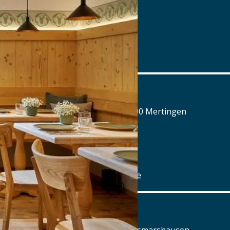
Tel.: Tel.: 089 - 97593111
Details
www.airbraeu.de
Alte Brauerei Mertingen
Hilaria-Lechner-Straße 21, 86690 Mertingen
Tel.: Tel.: 09078-912320
Details
www.alte-brauerei-mertingen.de
Alte Posthalterei