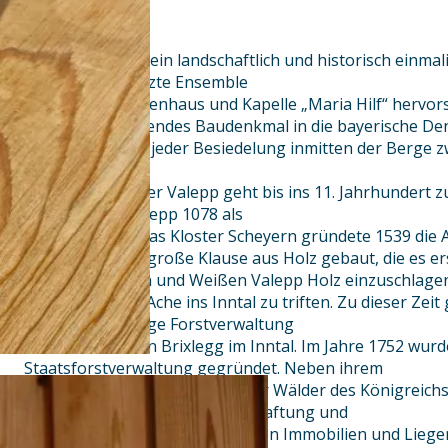
Die Valepp stellt ein landschaftlich und historisch einmal
denkmalgeschützte Ensemble
Forsthaus, Klausenhaus und Kapelle „Maria Hilf“ hervorst
landschaftsprägendes Baudenkmal in die bayerische Den
liegt weit ab von jeder Besiedelung inmitten der Berge
Spitzingsee.
Die Geschichte der Valepp geht bis ins 11. Jahrhundert z
erwähnte die Valepp 1078 als
„Wideppe“ und das Kloster Scheyern gründete 1539 die Al
wurde dort eine große Klause aus Holz gebaut, die es er
Tälern der Roten und Weißen Valepp Holz einzuschlagen
Brandenburger Ache ins Inntal zu triften. Zu dieser Zeit
und die zuständige Forstverwaltung
hatte ihren Sitz in Brixlegg im Inntal. Im Jahre 1752 wur
Staatsforstverwaltung gegründet. Neben ihrem
Auftrag zur Bewirtschaftung der Wälder des Königreich
selbstverständlich die Bewirtschaftung und
Erhaltung der damit verbundenen Immobilien und Liege