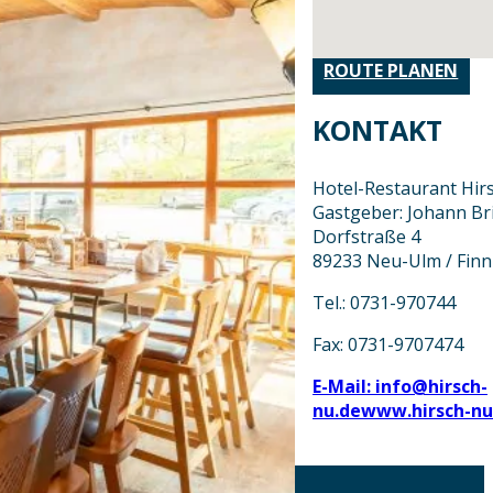
ROUTE PLANEN
KONTAKT
Hotel-Restaurant Hir
Gastgeber: Johann Br
Dorfstraße 4
89233 Neu-Ulm / Fin
Tel.: 0731-970744
Fax: 0731-9707474
E-Mail: info@hirsch-
nu.de
www.hirsch-nu