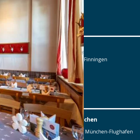
Tel.: Tel.: 0731-970744
Details
www.hirsch-nu.de
Hotel-Restaurant Hirsch
Dorfstraße 4, 89233 Neu-Ulm / Finningen
Tel.: Tel.: 0731-970744
Details
www.hirsch-nu.de
Airbräu am Flughafen München
Terminalstraße Mitte 18, 85356 München-Flughafen