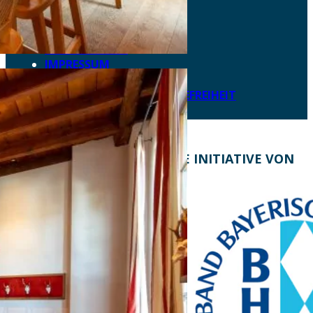
AKTUELLES
DOWNLOADS
DATENSCHUTZ
IMPRESSUM
LEICHTE SPRACHE
ERKLÄRUNG ZUR BARRIEREFREIHEIT
KONTAKT
EINE INITIATIVE VON
Bayern Tourist Gmbh
(BTG)
Prinz-Ludwig-Palais
Türkenstraße 7
80333 München
Telefon: +49 89 28760-
117
Fax: +49 89 28760-121