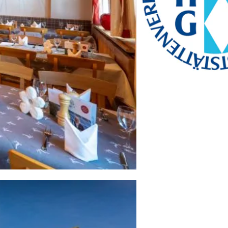
bayerischekueche@btg-
service.de
www.btg-service.de