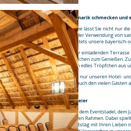
Hotel-Restaurant Hirsch – Kulinarik schmecken und 
Unsere traditionell-kreative Küche lässt Sie nicht nur die
wieder aufs Neue erleben – mit der Verwendung von sai
Produkten schmecken Sie auch stets unsere bayerisch-
Mit vier Gasträumen und unserer einladenden Terrasse 
Winter sicher das passende Plätzchen zum Genießen. Z
ein frisch gezapftes Bier oder ein edles Tröpfchen aus 
Unser Ziel ist es dabei aber nicht nur unseren Hotel- 
Momente zu bereiten, sondern auch den vielen Gästen au
allen Wochentagen für Sie da!
Die perfekte Kulisse für jede Feier
Unser Familienbetrieb bietet mit dem Eventstadel, dem J
Bar für jeden Anlass den perfekten Rahmen. Dabei spiel
Rolle ob Sie einen runden Geburtstag mit Ihren Lieben i