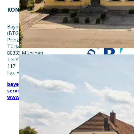
KONTAKT
EINE INITIATIVE VON
Bayern Tourist Gmbh
(BTG)
Prinz-Ludwig-Palais
Türkenstraße 7
80333 München
Telefon: +49 89 28760-
117
Fax: +49 89 28760-121
bayerischekueche@btg-
service.de
www.btg-service.de