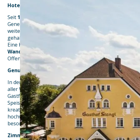
Hotel Stangl in Neufarn – Tradition, Genuss und bay
Seit
1827
prägt die Familie Stangl als Gastwirte das Lebe
Generationen haben das Anwesen gestaltet, Werte bewa
weiterentwickelt – und mit viel Herz den einzigartigen 
gehalten.
Eine Konstante begleitet das Hotel seit fast zwei Jahrhu
Wandel
.
Offen für Neues, verbunden mit dem, was war – und bere
Genussküche mit bayerischen Wurzeln und internati
In der Küche des Hotel Stangl trifft das Beste aus der He
aller Welt. Frische, regionale Zutaten, saisonale Inspira
Gastfreundschaft bilden die Grundlage für eine abwechs
Speisekarte.Traditionelle Familienrezepte werden hier eb
kreative kulinarische Ausflüge in internationale Küchen. 
hochwertige Küche – geprägt von Handwerk, Qualität u
besonderen Genuss.
Zimmer mit Charakter – Ihr Rückzugsort bei Münch