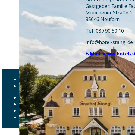
Gastgeber: Familie Fa
Münchener Straße 1
85646 Neufarn
Tel.: 089 90 50 10
info@hotel-stangl.de
E-Mail: www.hotel-s
AKTUELLES
DOWNLOADS
DATENSCHUTZ
IMPRESSUM
LEICHTE SPRACHE
ERKLÄRUNG ZUR BARRIEREFREIHEIT