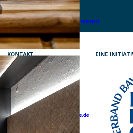
DATENSCHUTZ
IMPRESSUM
LEICHTE SPRACHE
ERKLÄRUNG ZUR BARRIEREFREIHEIT
KONTAKT
EINE INITIAT
Bayern Tourist Gmbh (BTG)
Prinz-Ludwig-Palais
Türkenstraße 7
80333 München
Telefon: +49 89 28760-117
Fax: +49 89 28760-121
bayerischekueche@btg-service.de
www.btg-service.de