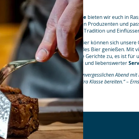
beim Raspl!
Neben unserer
Wirtshaus-Küche
bieten wir euch in Ras
Prime Beef Steaks von regionalen Produzenten und pas
Küche ist ein Mix aus Bayrischer Tradition und Einflüsse
Ein
Steakhouse
im Wirtshaus. Hier können sich unsere
Fleisch, feinen Wein und regionales Bier genießen. Mit v
Leidenschaft bereiten wir unsere Gerichte zu, es ist für
ein aufmerksamer, kompetenter und liebenswerter
Serv
„Wir möchten euch bei uns einen unvergesslichen Abend mit
Weinen, sowie einen Service der Extra Klasse bereiten.“ – Erns
AKTUELLES
DOWNLOADS