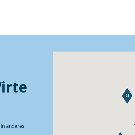
irte
21
ein anderes