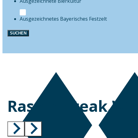
Bierkultur
Festzelt
SUCHEN
Raspl’s Steak.Wi