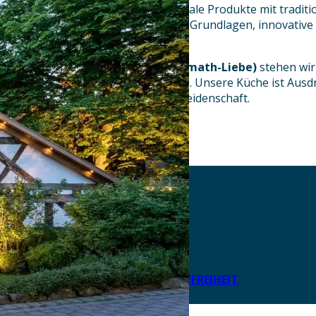
Klassisch.“
verbinden wir regionale Produkte mit tradi
moderner Kreativität. Klassische Grundlagen, innovativ
prägen unseren Stil.
Mit unserem
25-km-Brand (Heimath-Liebe)
stehen wir 
Nachhaltigkeit und Transparenz. Unsere Küche ist Ausdr
verantwortungsvoll und voller Leidenschaft.
AKTUELLES
DOWNLOADS
DATENSCHUTZ
IMPRESSUM
LEICHTE SPRACHE
ERKLÄRUNG ZUR BARRIEREFREIHEIT