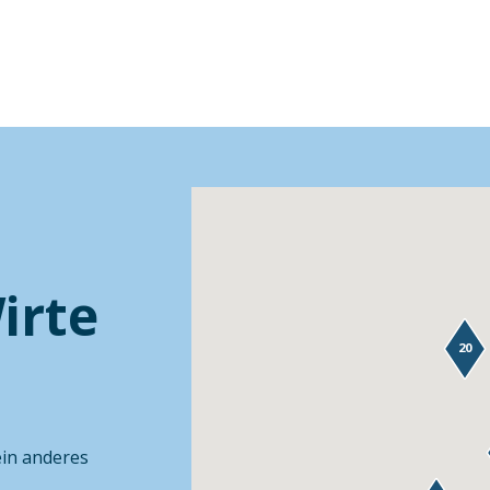
irte
20
ein anderes