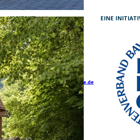
KONTAKT
EINE INITIAT
Bayern Tourist Gmbh (BTG)
Prinz-Ludwig-Palais
Türkenstraße 7
80333 München
Telefon: +49 89 28760-117
Fax: +49 89 28760-121
bayerischekueche@btg-service.de
www.btg-service.de