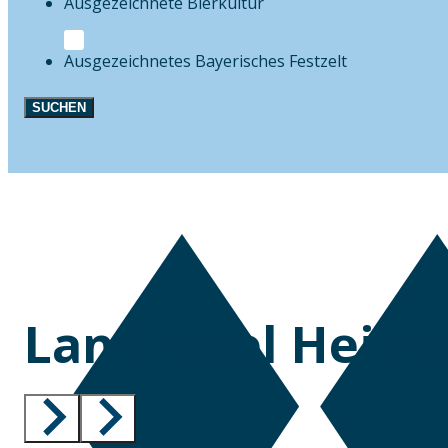
Bierkultur
Festzelt
SUCHEN
Landhotel Heim