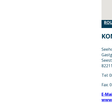
ROU
KO
Seeho
Gastg
Seest
82211
Tel: 
Fax: 
E-Ma
www.