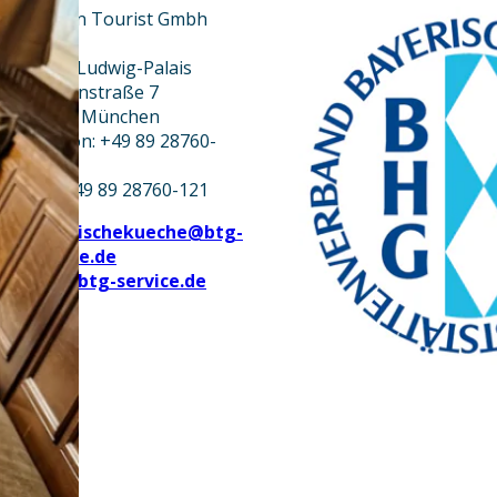
Bayern Tourist Gmbh
(BTG)
Prinz-Ludwig-Palais
Türkenstraße 7
80333 München
Telefon: +49 89 28760-
117
Fax: +49 89 28760-121
bayerischekueche@btg-
service.de
www.btg-service.de