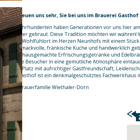
Wir freuen uns sehr, Sie bei uns im Brauerei Gastho
Seit Jahrhunderten haben Generationen vor uns hier am
und Bier gebraut. Diese Tradition möchten wir wahren! 
einen Wohlfühlort im Herzen Neunhofs mit einem Stück 
geschmackvolle, fränkische Küche und handwerklich gebr
sowie hausgemachte Erfrischungsgetränke und Edelbrän
unsere Besucher in eine gemütliche Atmosphäre eintauc
einen Platz mit aufrichtiger Gastfreundschaft, Leidensch
Der Gasthof ist ein denkmalgeschütztes Fachwerkhaus m
Ihre Brauerfamilie Wiethaler-Dorn