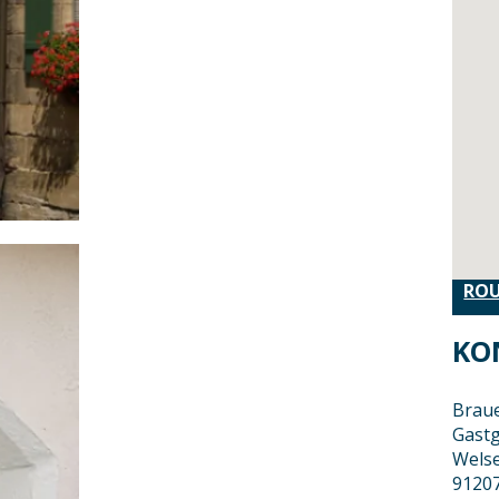
ROU
KO
Braue
Gastg
Welse
91207