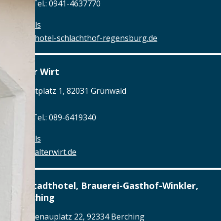
Tel.: Tel.: 0941-4637770
Details
www.hotel-schlachthof-regensburg.de
Alter Wirt
Marktplatz 1, 82031 Grünwald
Tel.: Tel.: 089-6419340
Details
www.alterwirt.de
Altstadthotel, Brauerei-Gasthof-Winkler,
Berching
Reichenauplatz 22, 92334 Berching