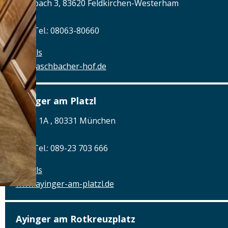
Aschbach 3, 83620 Feldkirchen-Westerham
Tel.: Tel.: 08063-80660
Details
www.aschbacher-hof.de
Ayinger am Platzl
Platzl 1A , 80331 München
Tel.: Tel.: 089-23 703 666
Details
www.ayinger-am-platzl.de
Ayinger am Rotkreuzplatz