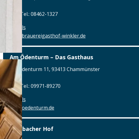
Tel.: Tel.: 08462-1327
Details
www.brauereigasthof-winkler.de
Am Ödenturm – Das Gasthaus
Am Ödenturm 11, 93413 Chammünster
Tel.: Tel.: 09971-89270
Details
www.oedenturm.de
Aschbacher Hof