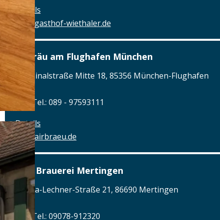
Details
www.gasthof-wiethaler.de
Airbräu am Flughafen München
Terminalstraße Mitte 18, 85356 München-Flughafen
Tel.: Tel.: 089 - 97593111
Details
www.airbraeu.de
Alte Brauerei Mertingen
Hilaria-Lechner-Straße 21, 86690 Mertingen
Tel.: Tel.: 09078-912320