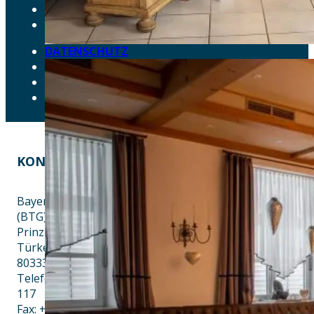
AKTUELLES
DOWNLOADS
DATENSCHUTZ
IMPRESSUM
LEICHTE SPRACHE
ERKLÄRUNG ZUR BARRIEREFREIHEIT
KONTAKT
EINE INITIATIVE VON
Bayern Tourist Gmbh
(BTG)
Prinz-Ludwig-Palais
Türkenstraße 7
80333 München
Telefon: +49 89 28760-
117
Fax: +49 89 28760-121