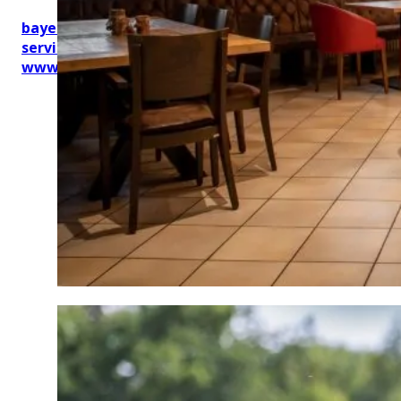
bayerischekueche@btg-
service.de
www.btg-service.de