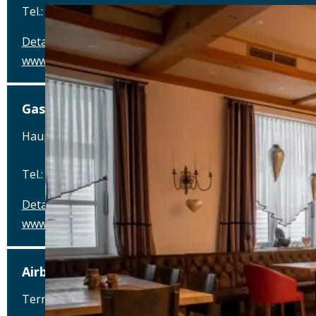
Tel.: Tel.: 09073-7334
Details
www.sonne-gundelfingen.de
Gasthof Sonne
Hauptstraße 56, 89423 Gundelfingen
Tel.: Tel.: 09073-7334
Details
www.sonne-gundelfingen.de
Airbräu am Flughafen München
Terminalstraße Mitte 18, 85356 München-Flughafen