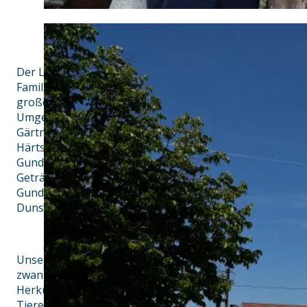
Der Landgasthof Sonne in Gundelfingen befindet sich in 
Familienbesitz. Wir sind ein Gasthof mit regionaler, ge
großen Wert legen wir auf die Verarbeitung von Produ
Umgebung. Die Zutaten für unser täglich frisches Sala
Gärtnerei Seifried in Gundelfingen, Eier beziehen wir von
Härtsfelder Naturprodukte, Kartoffeln erhalten wir von 
Gundelfingen, Eis kommt von „Uli vom Bocksberg“. Auch 
Getränke stammt aus der Heimat: unsere Lieferanten si
Gundelfingen (Aloisiusquelle), Radbrauerei Bucher Günz
Dunstelkingen.
Unsere Spezialitäten sind Erzeugnisse aus eigener Angu
zwanzig Jahren wachsen im Donau-Moos unsere Aberde
Herkunft des Fleisches der schwarzen Rinder lässt sich 
Tiere nie unseren Betrieb verlassen. Durch kurze Tran