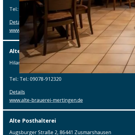
Tel.: Tel.: 089 - 97593111
Details
www.airbraeu.de
Alte Brauerei Mertingen
Hilaria-Lechner-Straße 21, 86690 Mertingen
Tel.: Tel.: 09078-912320
Details
www.alte-brauerei-mertingen.de
Alte Posthalterei
Augsburger Straße 2, 86441 Zusmarshausen