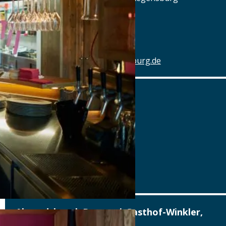
Tel.: Tel.: 0941-4637770
Details
www.hotel-schlachthof-regensburg.de
Alter Wirt
Marktplatz 1, 82031 Grünwald
Tel.: Tel.: 089-6419340
Details
www.alterwirt.de
Altstadthotel, Brauerei-Gasthof-Winkler,
Berching