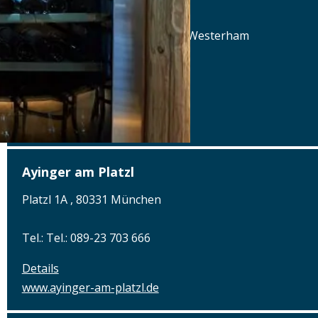
Aschbacher Hof
Aschbach 3, 83620 Feldkirchen-Westerham
Tel.: Tel.: 08063-80660
Details
www.aschbacher-hof.de
Ayinger am Platzl
Platzl 1A , 80331 München
Tel.: Tel.: 089-23 703 666
Details
www.ayinger-am-platzl.de