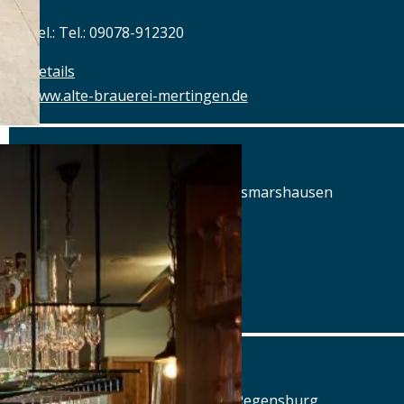
Tel.: Tel.: 09078-912320
Details
www.alte-brauerei-mertingen.de
Alte Posthalterei
Augsburger Straße 2, 86441 Zusmarshausen
Tel.: Tel.: 08291-858220
Details
www.posthalterei.com
Alter Schlachthof
Am Alten Schlachthof 9, 93055 Regensburg