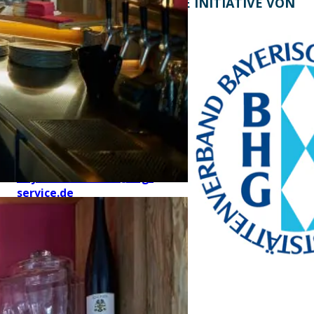
KONTAKT
EINE INITIATIVE VON
Bayern Tourist Gmbh
(BTG)
Prinz-Ludwig-Palais
Türkenstraße 7
80333 München
Telefon: +49 89 28760-
117
Fax: +49 89 28760-121
bayerischekueche@btg-
service.de
www.btg-service.de