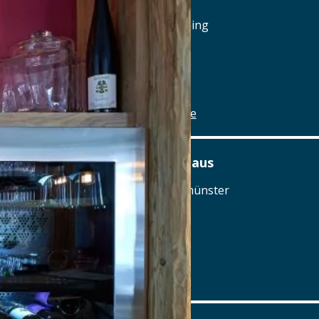
Reichenauplatz 22, 92334 Berching
Tel.: Tel.: 08462-1327
Details
www.brauereigasthof-winkler.de
Am Ödenturm – Das Gasthaus
Am Ödenturm 11, 93413 Chammünster
Tel.: Tel.: 09971-89270
Details
www.oedenturm.de