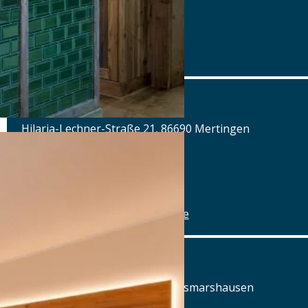
Tel.: Tel.: 089 - 97593111
Details
www.airbraeu.de
Alte Brauerei Mertingen
Hilaria-Lechner-Straße 21, 86690 Mertingen
Tel.: Tel.: 09078-912320
Details
www.alte-brauerei-mertingen.de
Alte Posthalterei
Augsburger Straße 2, 86441 Zusmarshausen