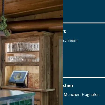
Details
www.schafflerwirt.de
Hotel Gasthof Schäfflerwirt
Feldkirchner Straße 16, 85609 Aschheim
Tel.: Tel.: 089-9005010
Details
www.schafflerwirt.de
Airbräu am Flughafen München
Terminalstraße Mitte 18, 85356 München-Flughafen