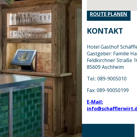
ROUTE PLANEN
KONTAKT
Hotel Gasthof Schäffl
Gastgeber: Familie Ha
Feldkirchner Straße 1
85609 Aschheim
Tel.: 089-9005010
Fax: 089-90050199
E-Mail:
info@schafflerwirt.
AKTUELLES