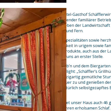
Ein herzliches „Grüß Gott“ im Hotel-Gasthof Schäfflerwi
Unser seit Generationen existierender familiärer Betri
traditionellen Landwirtschaft. Neben der Landwirtschaf
bereits seit 1896 Gäste aus Nah und Fern.
Genießen Sie echte bayerische Spezialitäten sowie herz
Sie Tradition und Gastfreundlichkeit in urigem sowie fam
sowie regionale und saisonale Produkte, auch aus der L
schönen Umgebung, stehen bei uns an erster Stelle.
Neben unseren gemütlichen Stub’n und dem Biergarten 
unseren Gästen ein kleines Highlight: „Schäffler’s Grillhü
Hüttenbesucher feurige und einzigartig gemütliche Stun
ihre Speisen selbst über dem Feuer zu und genießen de
Wärme. Passend dazu gibt es natürlich selbstgezapftes B
andere Schnapserl.
Neben den Gaumenfreuden bietet unser Haus auch 46 gem
eingerichtete Gästezimmer für Ihren erholsamen Schlaf.