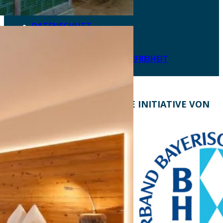
DOWNLOADS
DATENSCHUTZ
IMPRESSUM
LEICHTE SPRACHE
ERKLÄRUNG ZUR BARRIEREFREIHEIT
KONTAKT
EINE INITIATIVE VON
Bayern Tourist Gmbh
(BTG)
Prinz-Ludwig-Palais
Türkenstraße 7
80333 München
Telefon: +49 89 28760-
117
Fax: +49 89 28760-121