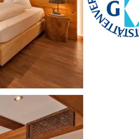
bayerischekueche@btg-
service.de
www.btg-service.de