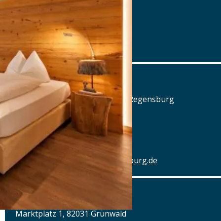
Tel.: Tel.: 08291-858220
Details
www.posthalterei.com
Alter Schlachthof
Am Alten Schlachthof 9, 93055 Regensburg
Tel.: Tel.: 0941-4637770
Details
www.hotel-schlachthof-regensburg.de
Alter Wirt
Marktplatz 1, 82031 Grünwald