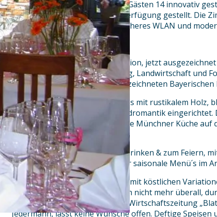
mit dem „Jägerwinkel“, unseren Gästen 14 innovativ ge
renoviert, in neuem Glanz zur Verfügung gestellt. Die 
kostenfreies Festnetztelefon, sicheres WLAN und moder
Wirtshaus & Biergarten
Ein Wirtshaus, wie in alter Tradition, jetzt ausgezeichne
Staatsministerium für Ernährung, Landwirtschaft und 
Bayern mit 3 Rauten der „Ausgezeichneten Bayerischen Kü
Bayerisch gemütlich! Darum ist es mit rustikalem Holz, 
anheimelnder Dekoration in Jagdromantik eingerichtet. 
dann noch die einfache klassische Münchner Küche auf d
gar nie mehr hoam…
Hier finden Sie Zeit zum Essen, Trinken & zum Feiern, mi
Feierlichkeiten & Feste haben wir saisonale Menü´s im A
Unser Küchenchef verwöhnt Sie mit köstlichen Variatio
Speisekarte. Das findet man auch nicht mehr überall, d
Unsere Speisekarte, als Lokal & Wirtschaftszeitung „Bl
Jedermann, lässt keine Wünsche offen. Deftige Speisen u