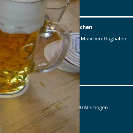
www.Jagd-Schloss.com
Airbräu am Flughafen München
Terminalstraße Mitte 18, 85356 München-Flughafen
Tel.: Tel.: 089 - 97593111
Details
www.airbraeu.de
Alte Brauerei Mertingen
Hilaria-Lechner-Straße 21, 86690 Mertingen
Tel.: Tel.: 09078-912320