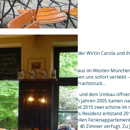
Unser Jagdschloss
1990 wurde das Jagdschloss von der Wirtin Carola und 
erstanden.
Da stand ein historisches Wirtshaus im Westen München
kaum noch zu erkennen. Wir haben uns sofort verliebt 
nicht gerne ein so urbayrisches Prachtstück…
Nach langer, liebevoller Planung und dem Umbau öffnen
familiengeführten Hauses. In den Jahren 2005 kamen na
Zimmer im Jagdschloss Chalet und 2010 zwei schöne im m
Zimmer, dazu. Mit der Jagdschloss Residenz entstand 2
Boardinghaus mit 5 anspruchsvollen Ferienappartements
Wirtshaus Jagdschloss jetzt über 40 Zimmer verfügt. Zu