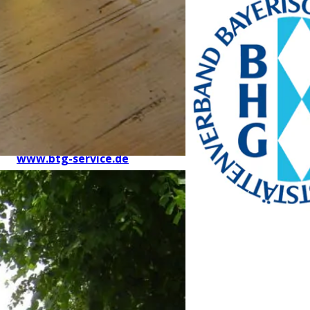
(BTG)
Prinz-Ludwig-Palais
Türkenstraße 7
80333 München
Telefon: +49 89 28760-
117
Fax: +49 89 28760-121
bayerischekueche@btg-
service.de
www.btg-service.de