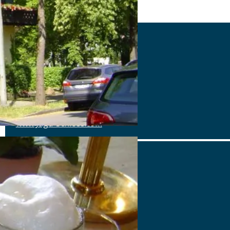
Jagdschloss
Alte Allee 21, 81245 München
Tel.: Tel.: 089-820820
Details
www.Jagd-Schloss.com
Jagdschloss
Alte Allee 21, 81245 München
Tel.: Tel.: 089-820820
Details