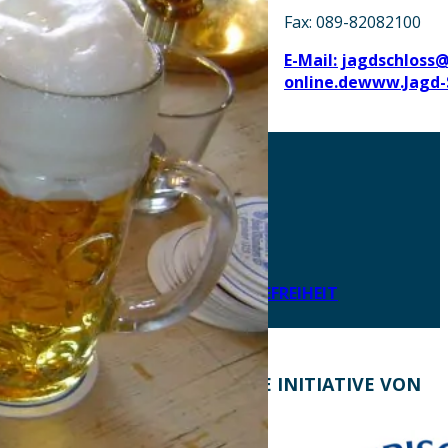
Fax: 089-82082100
E-Mail: jagdschloss@
online.de
www.Jagd-
AKTUELLES
DOWNLOADS
DATENSCHUTZ
IMPRESSUM
LEICHTE SPRACHE
ERKLÄRUNG ZUR BARRIEREFREIHEIT
KONTAKT
EINE INITIATIVE VON
Bayern Tourist Gmbh