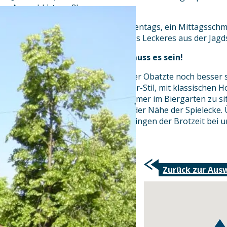
Auswahl ist groß!
Zur Mittagszeit bieten wir Wochentags, ein Mittagsschm
bei uns in weniger als 30 min. was Leckeres aus der Jag
Biergarten – Richtig zünftig muss es sein!
Damit die Maß, die Brez´n und der Obatzte noch besser
Biergarten im Original-Münchner-Stil, mit klassischen H
Was gibt´s schöneres als im Sommer im Biergarten zu si
oder mit Blick auf die Kleinen in der Nähe der Spielecke.
Bayerischer Tradition, das Mitbringen der Brotzeit bei u
Zurück zur Aus