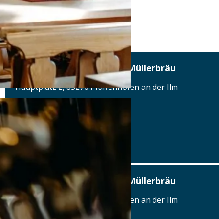
Hotel & Brauereigasthof Müllerbräu
Hauptplatz 2, 85276 Pfaffenhofen an der Ilm
Tel.: Tel.: 08441-493710
Details
www.muellerbraeu.com
Hotel & Brauereigasthof Müllerbräu
Hauptplatz 2, 85276 Pfaffenhofen an der Ilm