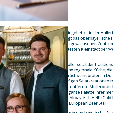
Hier ist Bayerns Bier zu Hause: Eingebettet in der Halle
Hopfenanbaugebiet der Welt, liegt das oberbayerische P
der ersten Adressen im historisch gewachsenen Zentrum
die übrigens 2011 zur lebenswertesten Kleinstadt der We
Brauereigasthof Müllerbräu.
Seit 1868 im Besitz der Familie Müller setzt der traditi
heute auf eine abwechslungsreiche regionale Küche, die
Klassikern, wie einem herzhaften Schweinebraten in Dun
feinen Fischspezialitäten und pfiffigen Salatkreationen r
präsentiert die nur wenige Meter entfernte Müllerbrau-
gastronomischen Flaggschiff die ganze Palette ihrer m
Bierspezialitäten – darunter das „Altbayrisch Hell“ (Gol
das „Weißbier Leicht“ (Gold beim European Beer Star).
Die über mehr als 150 Jahre gewachsene bayerische Wirt