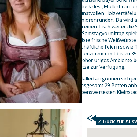
besten bei einem Blick ins Herzstück des „Müllerbräu“ e
gemütlichen Stubn mit seinen kunstvollen Holzvertäfelu
mit Kindern neben geselligen Seniorenrunden. Da wird a
Schafkopf gespielt, während sich einen Tisch weiter die
Bier schmecken lässt. Und jeden Samstagvormittag spielt
Stubnmusi auf, zu der sich die Gäste frische Weißwürst
perfekte Ort für private und geschäftliche Feiern sowie 
angeschlossenen edlen Kirschbaumzimmer mit bis zu 35 
große Bayernstüberl durch sein eher uriges Ambiente bes
im Brauereigasthof rund 200 Plätze zur Verfügung.
Eine touristische Auszeit in der Hallertau gönnen sich je
im angeschlossenen Hotel, das insgesamt 29 Betten anbi
Parkplätzen und mitten in der lebenswertesten Kleinstad
Zurück zur Aus