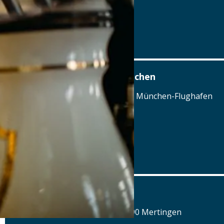
Tel.: Tel.: 08441-493710
Details
www.muellerbraeu.com
Airbräu am Flughafen München
Terminalstraße Mitte 18, 85356 München-Flughafen
Tel.: Tel.: 089 - 97593111
Details
www.airbraeu.de
Alte Brauerei Mertingen
Hilaria-Lechner-Straße 21, 86690 Mertingen