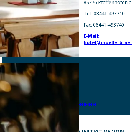
85276 Pfaffenhofen a
Tel.: 08441-493710
Fax: 08441-493740
E-Mail:
hotel@muellerbrae
AKTUELLES
DOWNLOADS
DATENSCHUTZ
IMPRESSUM
LEICHTE SPRACHE
ERKLÄRUNG ZUR BARRIEREFREIHEIT
KONTAKT
EINE INITIATIVE VON