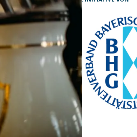
Bayern Tourist Gmbh
(BTG)
Prinz-Ludwig-Palais
Türkenstraße 7
80333 München
Telefon: +49 89 28760-
117
Fax: +49 89 28760-121
bayerischekueche@btg-
service.de
www.btg-service.de