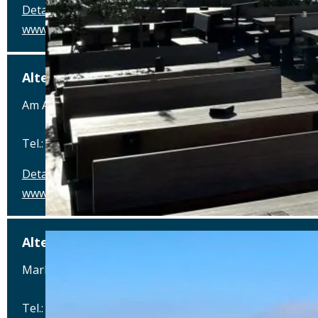
Details
www.posthalterei.com
Alter Schlachthof
Am Alten Schlachthof 9, 93055 Regensburg
Tel.: Tel.: 0941-4637770
Details
www.hotel-schlachthof-regensburg.de
Alter Wirt
Marktplatz 1, 82031 Grünwald
Tel.: Tel.: 089-6419340