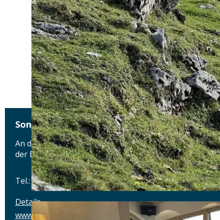
SonnenAlm Kampenwand
An der Bergbahn 8 - Bergseite Ost 27 - 100m neben
der Bergstation, 83229 Aschau im Chiemgau
Tel.: Tel.: 0151-23002836
Details
www.kampenwand.de