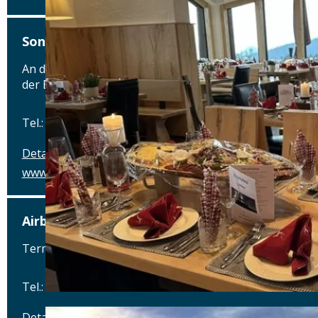
SonnenAlm Kampenwand
An der Bergbahn 8 - Bergseite Ost 27 - 100m neben
der Bergstation, 83229 Aschau im Chiemgau
Tel.: Tel.: 0151-23002836
Details
www.kampenwand.de
Airbräu am Flughafen München
Terminalstraße Mitte 18, 85356 München-Flughafen
Tel.: Tel.: 089 - 97593111
Details