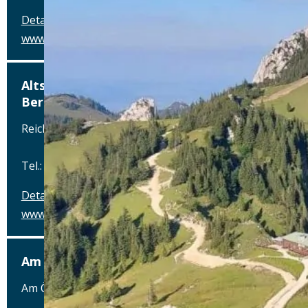
Details
www.alterwirt.de
Altstadthotel, Brauerei-Gasthof-Winkler,
Berching
Reichenauplatz 22, 92334 Berching
Tel.: Tel.: 08462-1327
Details
www.brauereigasthof-winkler.de
Am Ödenturm – Das Gasthaus
Am Ödenturm 11, 93413 Chammünster