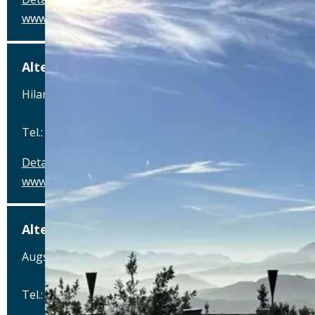
www.airbraeu.de
Alte Brauerei Mertingen
Hilaria-Lechner-Straße 21, 86690 Mertingen
Tel.: Tel.: 09078-912320
Details
www.alte-brauerei-mertingen.de
Alte Posthalterei
Augsburger Straße 2, 86441 Zusmarshausen
Tel.: Tel.: 08291-858220