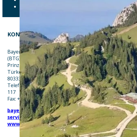
ERKLÄRUNG ZUR BARRIEREFREIHEIT
KONTAKT
EINE INITIATIVE VON
Bayern Tourist Gmbh
(BTG)
Prinz-Ludwig-Palais
Türkenstraße 7
80333 München
Telefon: +49 89 28760-
117
Fax: +49 89 28760-121
bayerischekueche@btg-
service.de
www.btg-service.de