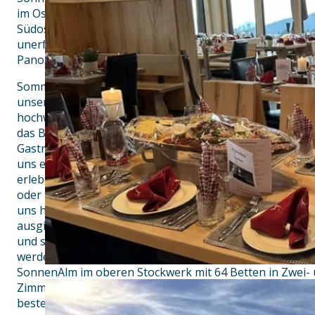
im Osten, Großglockner und Großvenediger im
Südosten und das Kaisergebirge im Südwesten bleibt 
unerfüllt. Egal, ob von der windgeschützten
Panoramaterrasse aus betrachtet oder aus dem gemütl
Sommer wie Winter bereiten wir frische saisonale Tagesg
unseren Gerichten legen wir besonderen Wert auf
hochwertige Qualität und regionale Herkunft der Produk
das Beste für die Natur zu vereinen. Unsere zwei
Gasträume bieten auch Platz für größere Gruppen und 
uns einzigartige Feste mit Ihnen gestalten und
erleben zu dürfen. Erreichbar ist unsere SonnenAlm m
oder zu Fuß. Auch als Fernwanderer sind Sie bei
uns herzlich willkommen, denn was gibt es wohl schönere
ausgiebigen Wanderung in der SonnenAlm einzukehren
und seinen Körper mit einem kühlen Getränk herzlich m
werden… Für Übernachtungsgäste ist die
SonnenAlm im oberen Stockwerk mit 64 Betten in Zwei- 
Zimmer mit Etagendusche und Etagen-WC)
bestens gerüstet.