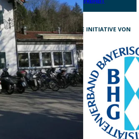
ERKLÄRUNG ZUR BARRIEREFREIHEIT
KONTAKT
EINE INITIATIVE VON
Bayern Tourist Gmbh
(BTG)
Prinz-Ludwig-Palais
Türkenstraße 7
80333 München
Telefon: +49 89 28760-
117
Fax: +49 89 28760-121
bayerischekueche@btg-
service.de
www.btg-service.de