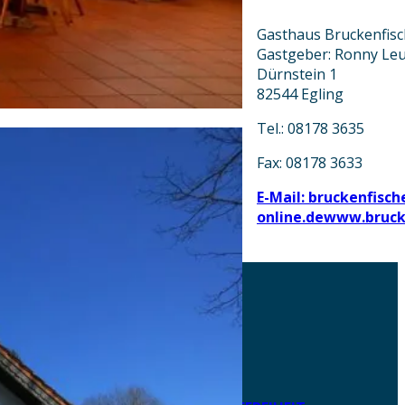
Gasthaus Bruckenfisc
Gastgeber: Ronny Le
Dürnstein 1
82544 Egling
Tel.: 08178 3635
Fax: 08178 3633
E-Mail: bruckenfisch
online.de
www.brucke
AKTUELLES
DOWNLOADS
DATENSCHUTZ
IMPRESSUM
LEICHTE SPRACHE