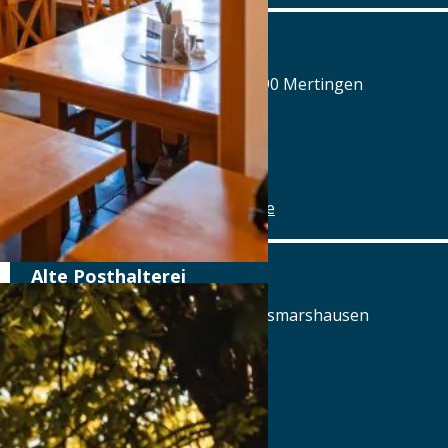
Alte Brauerei Mertingen
Hilaria-Lechner-Straße 21, 86690 Mertingen
Tel.: Tel.: 09078-912320
Details
www.alte-brauerei-mertingen.de
Alte Posthalterei
Augsburger Straße 2, 86441 Zusmarshausen
Tel.: Tel.: 08291-858220
Details
www.posthalterei.com