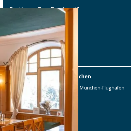
Gasthaus „Zum Bruckwirt“
Dorfner Str. 8, 84424 Isen
Tel.: Tel.: 08083-908108
Details
www.gasthaus-bruckwirt.de
Airbräu am Flughafen München
Terminalstraße Mitte 18, 85356 München-Flughafen
Tel.: Tel.: 089 - 97593111
Details
www.airbraeu.de