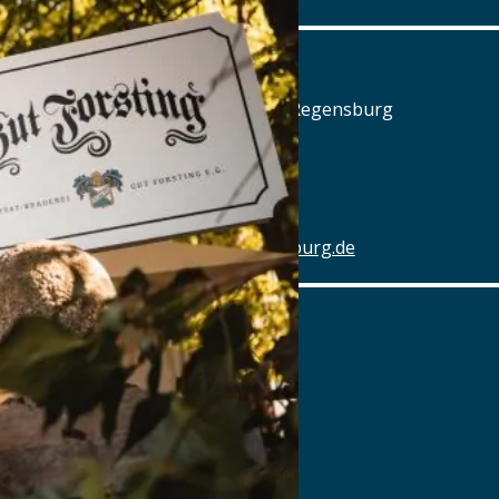
Alter Schlachthof
Am Alten Schlachthof 9, 93055 Regensburg
Tel.: Tel.: 0941-4637770
Details
www.hotel-schlachthof-regensburg.de
Alter Wirt
Marktplatz 1, 82031 Grünwald
Tel.: Tel.: 089-6419340
Details