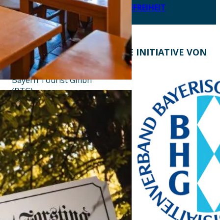
ERKLÄRUNG ZUR BARRIEREFREIHEIT
KONTAKT
EINE INITIATIVE VON
Bayern Tourist Gmbh
(BTG)
Prinz-Ludwig-Palais
Türkenstraße 7
80333 München
Telefon: +49 89 28760-
117
Fax: +49 89 28760-121
bayerischekueche@btg-
service.de
www.btg-service.de