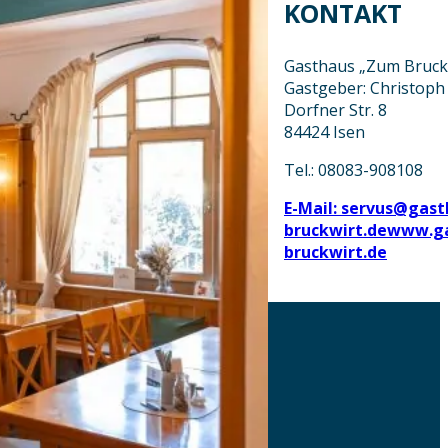
KONTAKT
Gasthaus „Zum Bruck
Gastgeber: Christoph
Dorfner Str. 8
84424 Isen
Tel.: 08083-908108
E-Mail: servus@gast
bruckwirt.de
www.ga
bruckwirt.de
AKTUELLES
DOWNLOADS
DATENSCHUTZ
IMPRESSUM
LEICHTE SPRACHE