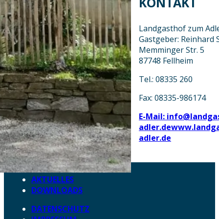
KONTAKT
Landgasthof zum Adl
Gastgeber: Reinhard S
Memminger Str. 5
87748 Fellheim
Tel.: 08335 260
Fax: 08335-986174
E-Mail: info@landg
adler.de
www.landga
adler.de
AKTUELLES
DOWNLOADS
DATENSCHUTZ