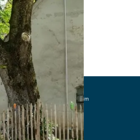
Landgasthof zum Adler
Memminger Str. 5, 87748 Fellheim
Tel.: Tel.: 08335 260
Details
www.landgasthof-zum-adler.de