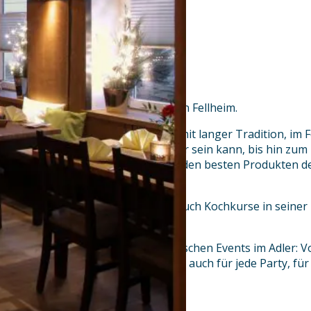
Wahrlich ein Kleinod: Der Adler in Fellheim.
Moderne Küche in einem Haus mit langer Tradition, im 
Dorfgasthof, wie er kaum besser sein kann, bis hin zum
Regionaler Genuss, erstellt aus den besten Produkten d
Schmankerl bereichert.
Reinhard Schiefele bietet aber auch Kochkurse in seiner
locker wie lehrreich.
Und so vielseitig wie die kulinarischen Events im Adler:
Hummer. Und: Dieser Koch steht auch für jede Party, für 