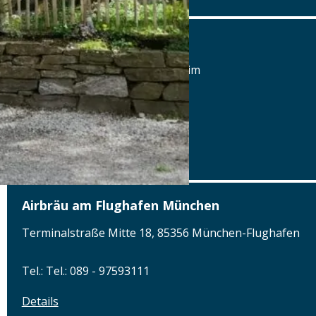
Landgasthof zum Adler
Memminger Str. 5, 87748 Fellheim
Tel.: Tel.: 08335 260
Details
www.landgasthof-zum-adler.de
Airbräu am Flughafen München
Terminalstraße Mitte 18, 85356 München-Flughafen
Tel.: Tel.: 089 - 97593111
Details