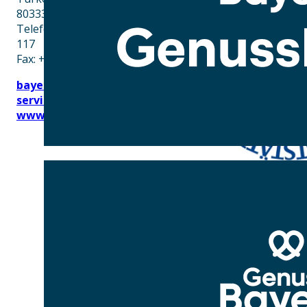
80333 München
Telefon: +49 89 28760-
117
Fax: +49 89 28760-121
bayerischekueche@btg-
service.de
www.btg-service.de