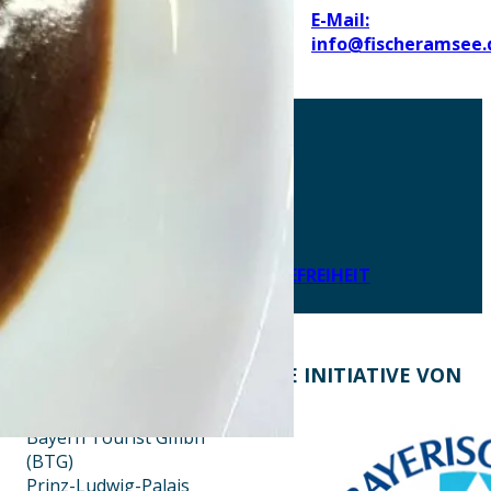
E-Mail:
info@fischeramsee.
AKTUELLES
DOWNLOADS
DATENSCHUTZ
IMPRESSUM
LEICHTE SPRACHE
ERKLÄRUNG ZUR BARRIEREFREIHEIT
KONTAKT
EINE INITIATIVE VON
Bayern Tourist Gmbh
(BTG)
Prinz-Ludwig-Palais