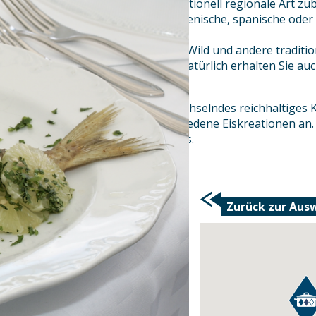
Chiemseefische werden auf traditionell regionale Art zub
Fischgerichte auf asiatische, italienische, spanische ode
werden angeboten.
Gerichte aus Lamm, heimischen Wild und andere tradition
ergänzen unsere Speisekarte. Natürlich erhalten Sie au
eine Kinderkarte.
Zudem bieten wir ein täglich wechselndes reichhaltiges
eigener Herstellung und verschiedene Eiskreationen an.
Brotzeiten erhalten Sie ganztags.
Zurück zur Aus