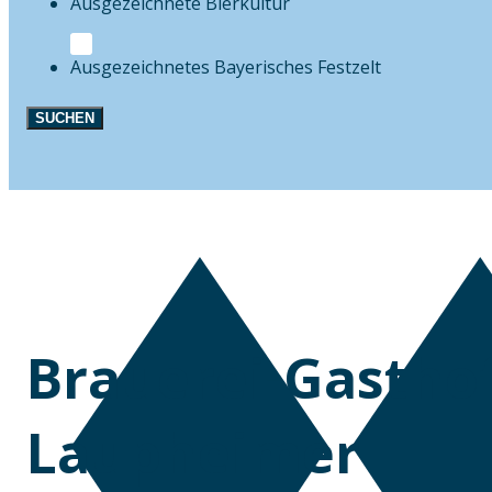
Bierkultur
Festzelt
SUCHEN
Brauerei-Gastho
Laupheimer