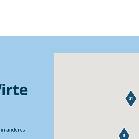
irte
21
ein anderes
5