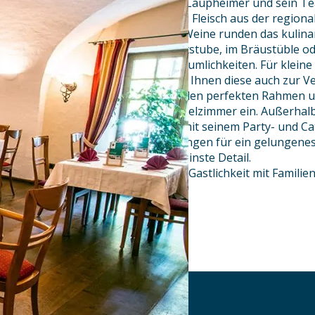
kreieren Küchenmeister Martin Laupheimer und sein Tea
aus fangfrischem Fisch, Wild und Fleisch aus der regio
reichhaltige Auswahl erlesener Weine runden das kulin
Sie Platz in der gemütlichen Gaststube, im Bräustüble o
in drei weiteren großzügigen Räumlichkeiten. Für kleine
Seminare und Tagungen stehen Ihnen diese auch zur V
Zu jedem Anlass finden Sie hier den perfekten Rahmen 
laden die ländlich-modernen Hotelzimmer ein. Außerha
Laupheimer seine Gäste gerne mit seinem Party- und Cat
verwirklichen sich Ihre Vorstellungen für ein gelungenes
notwendigen Logistik, bis ins kleinste Detail.
Herzlich willkommen in Allgäuer Gastlichkeit mit Familien
Ihre Familie Martin Laupheimer
und das ganze Team
AKTUELLES
DOWNLOADS