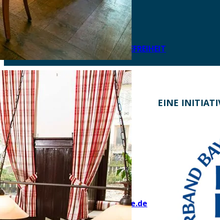
DATENSCHUTZ
IMPRESSUM
LEICHTE SPRACHE
ERKLÄRUNG ZUR BARRIEREFREIHEIT
KONTAKT
EINE INITIAT
Bayern Tourist Gmbh (BTG)
Prinz-Ludwig-Palais
Türkenstraße 7
80333 München
Telefon: +49 89 28760-117
Fax: +49 89 28760-121
bayerischekueche@btg-service.de
www.btg-service.de