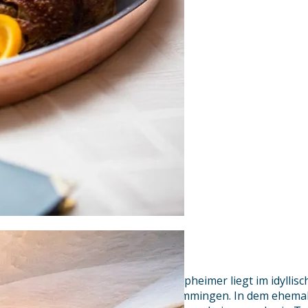
Genuß im Unterallgäu
Das Brauerei-Gasthof-Hotel Laupheimer liegt im idyllisc
Nähe zur historischen Stadt Memmingen. In dem ehemal