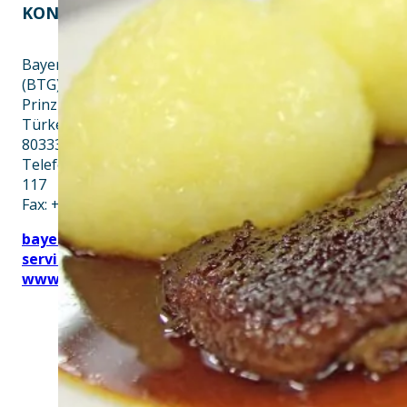
KONTAKT
EINE INITIATIVE VON
Bayern Tourist Gmbh
(BTG)
Prinz-Ludwig-Palais
Türkenstraße 7
80333 München
Telefon: +49 89 28760-
117
Fax: +49 89 28760-121
bayerischekueche@btg-
service.de
www.btg-service.de