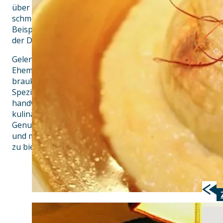
über 500 Jahre alt sind und auch prominenten Reisende
schmeckten. Der Fuhrmannstrunk, das Anno 1492 und d
Beispiel sorgen weit über die Region hinaus für Furore
der Deckel auf den Topf.
Gelenkt wird der Braugasthof Grosch von Chefin Kerstin
Ehemann Christof Pilarzyk als erstes Biersommelier-Ehe
braukulinarische Messlatte definiert. Bei drei Bierkulinar
Spezialitäten aus Hopfen und Malz, die mit Leidenschaft
handwerklich hergestellt werden. Eingerahmt in eine un
kulinarische Luxusreise in vier Gängen staunen bunt 
Genussfans regelmäßig über die riesige Fülle an Gesch
und mehr als 100 Hopfensorten, die einheimische und int
zu bieten haben.