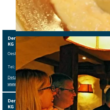
Der Grosch – Braugasthof Grosch GmbH & Co
KG
Oeslauer Straße 115, 96472 Rödental
Tel.: Tel.: 09563-7500
Details
www.der-grosch.de
Der Grosch – Braugasthof Grosch GmbH & Co
KG