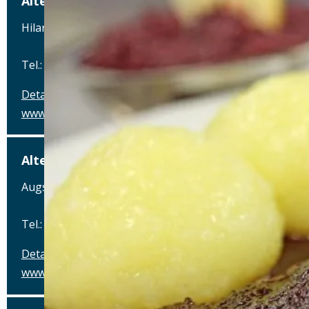
Alte Brauerei Mertingen
Hilaria-Lechner-Straße 21, 86690 Mertingen
Tel.: Tel.: 09078-912320
Details
www.alte-brauerei-mertingen.de
Alte Posthalterei
Augsburger Straße 2, 86441 Zusmarshausen
Tel.: Tel.: 08291-858220
Details
www.posthalterei.com