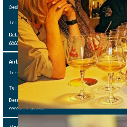
Oeslauer Straße 115, 96472 Rödental
Tel.: Tel.: 09563-7500
Details
www.der-grosch.de
Airbräu am Flughafen München
Terminalstraße Mitte 18, 85356 München-Flughafen
Tel.: Tel.: 089 - 97593111
Details
www.airbraeu.de