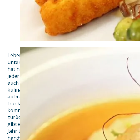
Lebendige Tradition, Gastlichkeit, gutes Essen und hand
unter einem Dach in Deutschland nur ganz selten zu fi
hat noch so ein Schmuckstück zu bieten: Den Braugastho
jeder kennt die gemütliche Wirtschaft, die es bereits sei
auch einzigartig süffiges Bier gebraut wird. Bekannt ist 
kulinarischen Einfallsreichtum, gepaart mit Traditionsb
aufmerksamem Service. Bekannt ist er aber auch für die
fränkischen Gerichten, die meist mit einer einzigartigen
kommen: Den hausgemachten Klößen, deren Geschichte bi
zurückreicht. Täglich serviert der Grosch typisch fränki
gibt es eine reichhaltige Auswahl an saisonalen, fränki
Jahr über wechselnde Aktionswochen. Beim Grosch gibt
handwerklich gebraute Köstlichkeiten, gebraut zum Teil