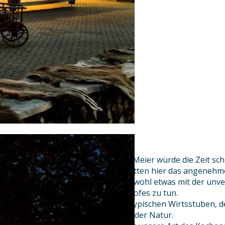
Manche sagen, im Landgasthof Meier würde die Zeit sch
Andere hingegen meinen, sie hätten hier das angenehme 
stehengeblieben sei. Beides hat wohl etwas mit der unv
unseres traditionsreichen Gasthofes zu tun.
Mit seinen dicken Mauern, den typischen Wirtsstuben, d
unvergleichlichen Lage inmitten der Natur.