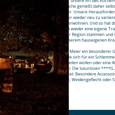
Regionale Traditionen haben für unsere Art des Kochen
Die klassische Oberpfälzische Küche genießt daher selb
Stellenwert im Landgasthof Meier. Unsere Herausforde
darin, traditionelle Gerichte immer wieder neu zu variie
neuen sinnlichen Genüssen zu verwöhnen. Und so hat di
hauseigenen Spezialitäten schon wieder eine eigene Tra
Natürlich mit Zutaten, die aus der Region stammen und 
geerntet werden. Wie etwa in unserem hauseigenen Krä
Gemüsefeld direkt am Haus.
Übernachten ist im Landgasthof Meier ein besonderer G
geschätzt wird. Ganz gleich, ob Sie sich für ein Schlem
einfinden, als Tagungsgast verweilen wollen oder eine 
Golfen oder Wandern verbringen. Die luxuriösen ****G
zeitgenössischem Design gestaltet. Besondere Accessoi
Materialkombinationen aus Holz, Weidengeflecht oder Ste
jedes Raumes.