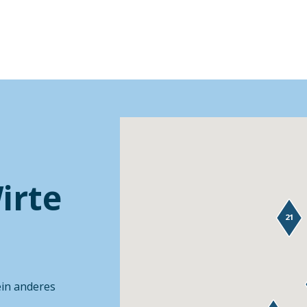
irte
21
ein anderes