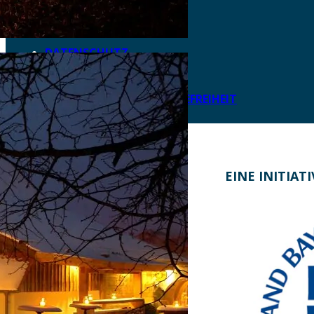
AKTUELLES
DOWNLOADS
DATENSCHUTZ
IMPRESSUM
LEICHTE SPRACHE
ERKLÄRUNG ZUR BARRIEREFREIHEIT
KONTAKT
EINE INITIAT
Bayern Tourist Gmbh (BTG)
Prinz-Ludwig-Palais
Türkenstraße 7
80333 München
Telefon: +49 89 28760-117
Fax: +49 89 28760-121