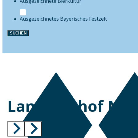
Bierkultur
Festzelt
SUCHEN
Landgasthof Mei