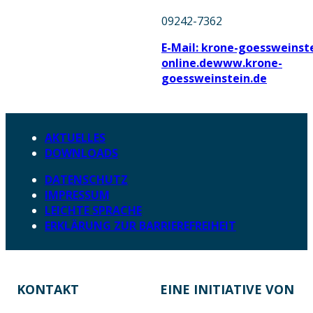
09242-7362
E-Mail: krone-goessweinst
online.de
www.krone-
goessweinstein.de
AKTUELLES
DOWNLOADS
DATENSCHUTZ
IMPRESSUM
LEICHTE SPRACHE
ERKLÄRUNG ZUR BARRIEREFREIHEIT
KONTAKT
EINE INITIATIVE VON