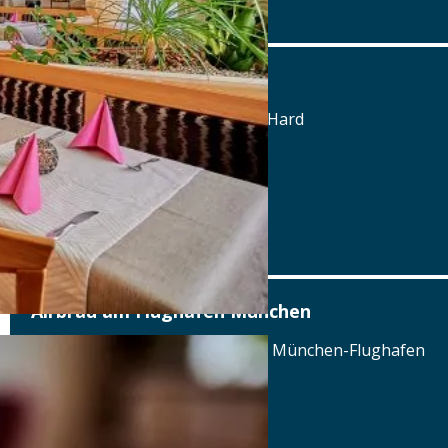
www.jurahoehe.de
Landgasthof zur Jurahöhe
St. Josef-Str. 6, 91809 Wellheim-Hard
Tel.: Tel.: 08427-9850980
Details
www.jurahoehe.de
Airbräu am Flughafen München
Terminalstraße Mitte 18, 85356 München-Flughafen
Tel.: Tel.: 089 - 97593111
Details