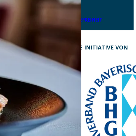
IMPRESSUM
LEICHTE SPRACHE
ERKLÄRUNG ZUR BARRIEREFREIHEIT
KONTAKT
EINE INITIATIVE VON
Bayern Tourist Gmbh
(BTG)
Prinz-Ludwig-Palais
Türkenstraße 7
80333 München
Telefon: +49 89 28760-
117
Fax: +49 89 28760-121
bayerischekueche@btg-
service.de