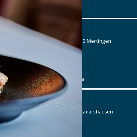
www.airbraeu.de
Alte Brauerei Mertingen
Hilaria-Lechner-Straße 21, 86690 Mertingen
Tel.: Tel.: 09078-912320
Details
www.alte-brauerei-mertingen.de
Alte Posthalterei
Augsburger Straße 2, 86441 Zusmarshausen
Tel.: Tel.: 08291-858220