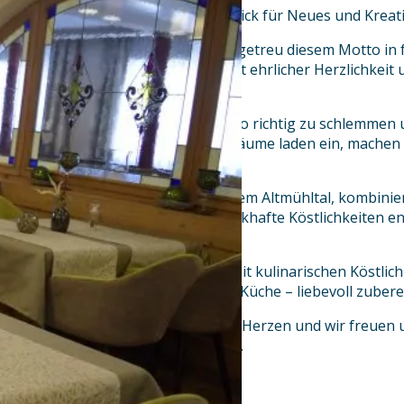
„Tradition bewahren“ mit Weitblick für Neues und Kreati
Seit über 90 Jahren „Leben“ wir getreu diesem Motto in 
bayerische Gasthaustradition mit ehrlicher Herzlichkeit 
unserem Familienbetrieb.
Was gibt es Schöneres, als mal so richtig zu schlemmen 
genießen? Unsere heimeligen Räume laden ein, machen A
vergessen.
Frische Qualitätsprodukte aus dem Altmühltal, kombinie
Kochleidenschaft, lassen schmackhafte Köstlichkeiten e
allen Sinnen.
Lassen Sie sich verwöhnen Sie mit kulinarischen Köstlich
bodenständigen und modernen Küche – liebevoll zubereit
Wir sind Gastgeber vom ganzen Herzen und wir freuen un
Altmühltal verwöhnen zu dürfen.
Ihre Familie Schreiber