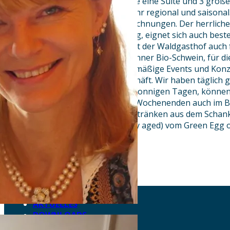
42 Zimmer im Landhausstil sowie eine Suite und 3 größ
Frühstück und die Küche sind sehr regional und saisonal.
gehoben mit Ihren vielen Auszeichnungen. Der herrliche
großen Spielwiese und Hüpfburg, eignet sich auch beste
Kleinkindern. Weithin bekannt ist der Waldgasthof auch f
Weideochsen und vom Baierbrunner Bio-Schwein, für d
und seine Schmalznudeln. Regelmäßige Events und Konz
Außenbereich beleben das Geschäft. Wir haben täglich 
durchgehend warme Küche. An sonnigen Tagen, können S
verwöhnen lassen, oder an den Wochenenden auch im B
Selbstbedienungsbereich mit Getränken aus dem Schank
und Spareribs & Steaks (auch dry aged) vom Green Egg 
Kuchentheke.
AKTUELLES
DOWNLOADS