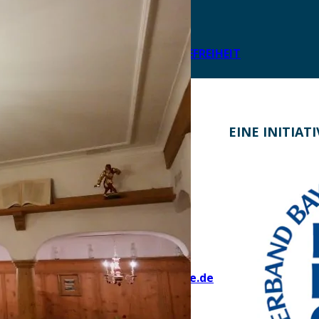
DATENSCHUTZ
IMPRESSUM
LEICHTE SPRACHE
ERKLÄRUNG ZUR BARRIEREFREIHEIT
KONTAKT
EINE INITIAT
Bayern Tourist Gmbh (BTG)
Prinz-Ludwig-Palais
Türkenstraße 7
80333 München
Telefon: +49 89 28760-117
Fax: +49 89 28760-121
bayerischekueche@btg-service.de
www.btg-service.de