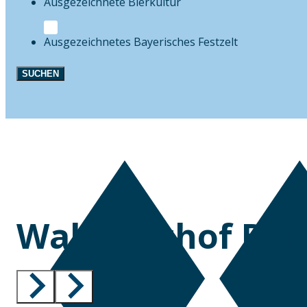
Bierkultur
Festzelt
SUCHEN
Waldgasthof Bu