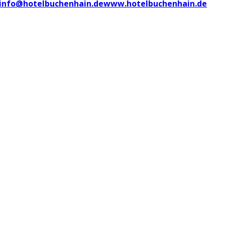
info@hotelbuchenhain.de
www.hotelbuchenhain.de