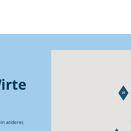
irte
21
ein anderes