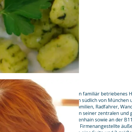
Der Waldgasthof Buchenhain, ein familiär betriebenes H
Isarhochufer gelegen, im Grünen südlich von München un
Ausflugsziel für Kurzurlauber, Familien, Radfahrer, Wan
(Klettergarten 5 Minuten). Wegen seiner zentralen und 
an der S7-Bahn Haltestelle Buchenhain sowie an der B1
Autobahn, ist das Hotel auch für Firmenangestellte äuße