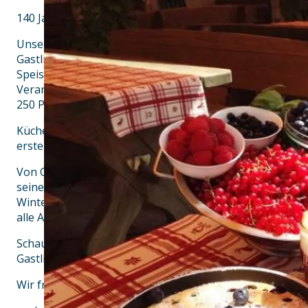
140 Jahre Unterwirt – Tradition in der 5. Generation
Unser Gasthof in Türkenfeld – nahe des 5 Seen-Landes –
Gastlichkeit jedermann zum Verweilen ein. Gutbürgerlich
Speisen aus unserer Küche, geräumige Übernachtungsm
Veranstaltungsräume für Familienfeiern, Vereinsfeste,
250 Personen warten bei uns auf Sie.
Küchenmeister Josef Hartl junior steht auf seine heimis
erstebt neue Produzenten und Landwirte für sein region
Von Ostern bis November ist der Unterwirt als beliebte 
seinem Festsaal und dem Weinstadl über viele Landkrei
Winter wird ein abwechslungsreiches Musik-, Kabarett
alle Altersklassen dar geboten.
Schaun´s vorbei beim Unterwirt und lassen Sie sich übe
Gastlichkeit.
Wir freuen uns auf Ihren Besuch