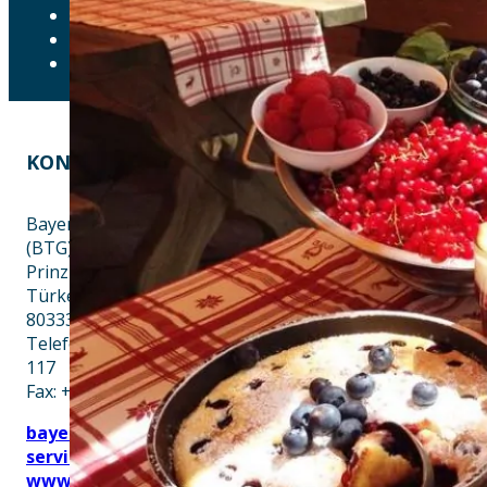
IMPRESSUM
LEICHTE SPRACHE
ERKLÄRUNG ZUR BARRIEREFREIHEIT
KONTAKT
EINE INITIATIVE VON
Bayern Tourist Gmbh
(BTG)
Prinz-Ludwig-Palais
Türkenstraße 7
80333 München
Telefon: +49 89 28760-
117
Fax: +49 89 28760-121
bayerischekueche@btg-
service.de
www.btg-service.de