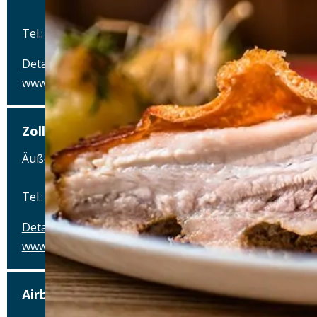
Tel.: Tel.: 0871-27552263
Details
www.zollhaus-landshut.de
Zollhaus
Äußere Münchener Straße 83, 84036 Landshut
Tel.: Tel.: 0871-27552263
Details
www.zollhaus-landshut.de
Airbräu am Flughafen München