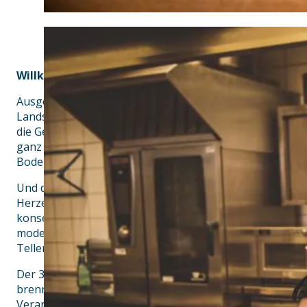
Willkommen im Zollhaus
Ausgefallene Kreationen, regionale Klassiker und edle D
Landshut steht für eine ehrliche und konsequente Küche
die Gerichte werden beste Zutaten von regionalen Erze
ganz frisch von der Wiese oder dem Hof. Regionalität, sa
Bodenständigkeit und die bayrische „Gmiatlichkeit“ zeic
Und diese Werte liegen Inhaber und Küchenchef Patric
Herzen: „Im Zollhaus möchten wir den Leuten etwas beso
konsequent und traditionell, aber auch immer gepaart m
modernen Einflüssen versuchen wir stets ein absolutes 
Teller unserer Gäste zu zaubern.“
Der 3-Fache Vater betreibt mit dem Zollhaus bereits sei
brennt auch heute noch für die Gastronomie. Regional
Veranstaltungen und Menü-Abende lassen hier jedes F