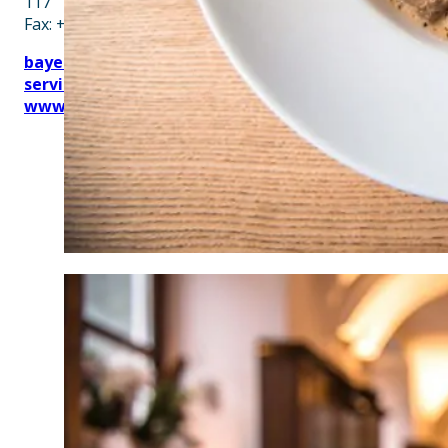
117
Fax: +49 89 28760-121
bayerischekueche@btg-
service.de
www.btg-service.de