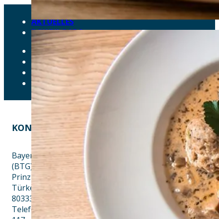
AKTUELLES
DOWNLOADS
DATENSCHUTZ
IMPRESSUM
LEICHTE SPRACHE
ERKLÄRUNG ZUR BARRIEREFREIHEIT
KONTAKT
EINE INITIATIVE VON
Bayern Tourist Gmbh
(BTG)
Prinz-Ludwig-Palais
Türkenstraße 7
80333 München
Telefon: +49 89 28760-