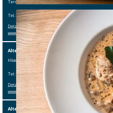
Terminalstraße Mitte 18, 85356 München-Flughafen
Tel.: Tel.: 089 - 97593111
Details
www.airbraeu.de
Alte Brauerei Mertingen
Hilaria-Lechner-Straße 21, 86690 Mertingen
Tel.: Tel.: 09078-912320
Details
www.alte-brauerei-mertingen.de
Alte Posthalterei