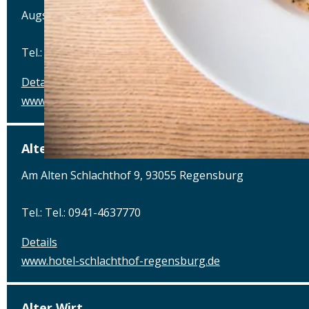
Augsburger Straße 2, 86441 Zusmarshausen
Tel.: Tel.: 08291-858220
Details
www.posthalterei.com
Alter Schlachthof
Am Alten Schlachthof 9, 93055 Regensburg
Tel.: Tel.: 0941-4637770
Details
www.hotel-schlachthof-regensburg.de
Alter Wirt