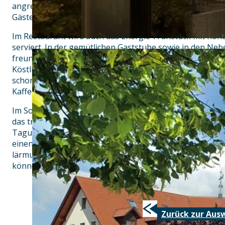
angrenzende Terrasse lädt zum Verweilen ein und eigne
Gäste mit einem Aperitiv zu empfangen.
Im Restaurant wird auch das Energie-Frühstück mit hohe
serviert. In der gemütlichen Gaststube sowie in den N
freundlichen Mitarbeiter die Gäste mittags und abends 
Köstlichkeiten. Dabei wird seit jeher großen Wert auf r
schonende Zubereitung der Speisen gelegt. Hausgemach
Kaffeespezialitäten sowie edle Obstbrände runden das 
Im Souterrain des Hauses finden Sie die gemütliche Wein
das traditionelle Brautverziehen eignet sowie vier funkti
Tagungsräume, die durch die großen Fenster mit viel Ta
einen schönen Blick ins Grüne bieten. Natürlich sind all
lärmundurchlässige Schiebetüren individuell auf bis zu
können, mit der neuesten Tagungstechnik ausgestattet.
Zurück zur Aus