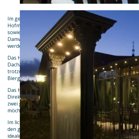
Im gemütlichen Landhotel, das als traditionsreicher Fami
Hofmeier geführt wird, werden Ihnen ausgewählte Köstl
sowie saisonal wechselnder, regionaler Küche serviert. Sp
Damwild aus dem eigenen Gehege, das ganzjährig frisc
werden hauptsächlich Produkte aus der eigenen Landwir
Das Hotel befindet sich ganz in der Nähe zu den Städte
Dachau. Der Flughafen sowie das Messegelände sind sehr
trotzdem genießt man vor Ort die ländliche Ruhe, nicht 
Biergarten mit angrenzendem Spielplatz für die Kleinen.
Das Hotel verfügt über 55 moderne Gästezimmer, die mi
Direktwahl-Telefon und TV ausgestattet sind sowie über
zwei große Appartements für Geschäftsreisende oder Url
möchten.
Im lichtdurchfluteten Wintergarten mit seiner besonde
den großen Glasfassaden an drei Seiten finden bis zu 130
idealer Rahmen für Hochzeiten, Taufen, Familien- und Fi