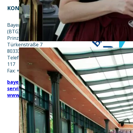
KONTAKT
EINE INITIATIVE VON
Bayern Tourist Gmbh
(BTG)
Prinz-Ludwig-Palais
Türkenstraße 7
80333 München
Telefon: +49 89 28760-
117
Fax: +49 89 28760-121
bayerischekueche@btg-
service.de
www.btg-service.de