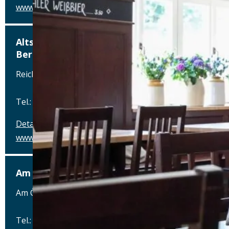
www.alterwirt.de
Altstadthotel, Brauerei-Gasthof-Winkler,
Berching
Reichenauplatz 22, 92334 Berching
Tel.: Tel.: 08462-1327
Details
www.brauereigasthof-winkler.de
Am Ödenturm – Das Gasthaus
Am Ödenturm 11, 93413 Chammünster
Tel.: Tel.: 09971-89270