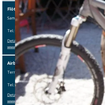
Flötzinger Bräustüberl
Samerstraße 17, 83022 Rosenheim
Tel.: Tel.: 08031-2326600
Details
www.floetzinger-braeustueberl.de
Airbräu am Flughafen München
Terminalstraße Mitte 18, 85356 München-Flughafen
Tel.: Tel.: 089 - 97593111
Details
www.airbraeu.de