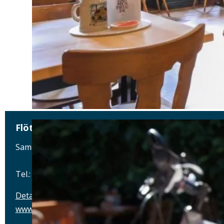
Flötzinger Bräustüberl
Samerstraße 17, 83022 Rosenheim
Tel.: Tel.: 08031-2326600
Details
www.floetzinger-braeustueberl.de