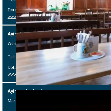
Details
www.ayinger-am-platzl.de
Ayinger am Rotkreuzplatz
Wendl-Dietrich-Str. 5, 80634 München
Tel.: Tel.: 089-95875091
Details
www.ayinger-am-rotkreuzplatz.de
Ayinger in der Au
Mariahilfplatz 4, 81541 München