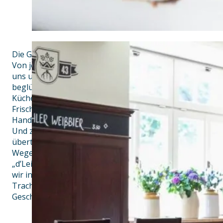
Die Geschichte des Flötzinger Bräustüberls beginnt mit s
Von jeher kultivieren wir hier, mitten in Rosenheim, urb
uns unsere Gäste seit so langer Zeit treu sind, ist uns 
beglücken wir sie mit erhabenen Biergartenmomenten, m
Küche und natürlich mit den hervorragenden, DLG-prämi
Frische, hochwertige Zutaten und Produkte, am liebsten
Handwerk, Kreativität und Humor zu je gleichen Teilen.
Und zuvorkommender Service, der unser Charakterkopf-
überträgt.
Wegen unserem ehrlichen Gastrokonzept kommen bei 
„d’Leit zam“. Bodenständigkeit und Tradition haben
wir in eine lebendige Wirtshauskultur überführt, in der
Trachtler bis zum Hipster, vom Stammtischler bis zur
Geschäftsfrau, von jung bis alt jeder am richtigen Platz is