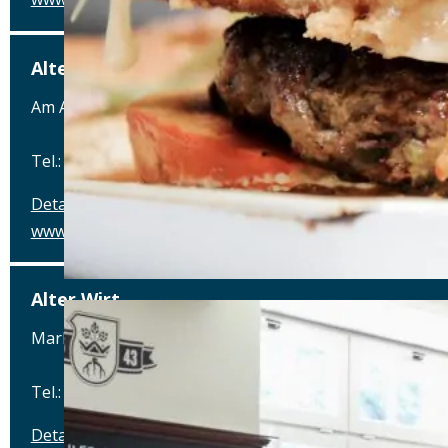
Alter Schlachthof
Am Alten Schlachthof 9, 93055 Regensburg
Tel.: Tel.: 0941-4637770
Details
www.hotel-schlachthof-regensburg.de
Alter Wirt
Marktplatz 1, 82031 Grünwald
Tel.: Tel.: 089-6419340
Details