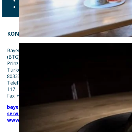
LEICHTE SPRACHE
ERKLÄRUNG ZUR BARRIEREFREIHEIT
KONTAKT
EINE INITIATIVE VON
Bayern Tourist Gmbh
(BTG)
Prinz-Ludwig-Palais
Türkenstraße 7
80333 München
Telefon: +49 89 28760-
117
Fax: +49 89 28760-121
bayerischekueche@btg-
service.de
www.btg-service.de