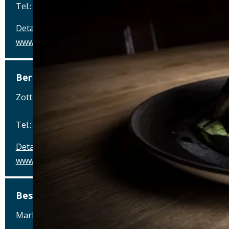
Tel.: Tel.: 089-6223373666
Details
www.ayinger-in-der-au.de
Berggasthof Zottling
Zottling 1, 94265 Patersdorf
Tel.: Tel.: 09929-95900
Details
www.berggasthof-zottling.de
Best Western Hotel Polisina
Marktbreiter Straße 265, 97199 Ochsenfurt