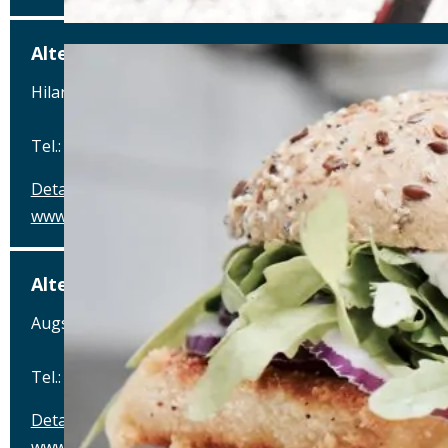
Alte Brauerei Mertingen
Hilaria-Lechner-Straße 21, 86690 Mertingen
Tel.: Tel.: 09078-912320
Details
www.alte-brauerei-mertingen.de
Alte Posthalterei
Augsburger Straße 2, 86441 Zusmarshausen
Tel.: Tel.: 08291-858220
Details
www.posthalterei.com