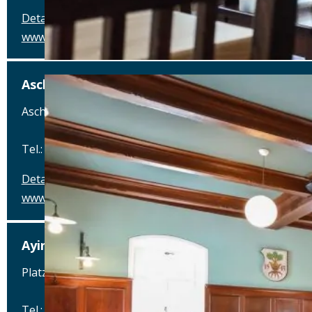
Details
www.oedenturm.de
Aschbacher Hof
Aschbach 3, 83620 Feldkirchen-Westerham
Tel.: Tel.: 08063-80660
Details
www.aschbacher-hof.de
Ayinger am Platzl
Platzl 1A , 80331 München
Tel.: Tel.: 089-23 703 666