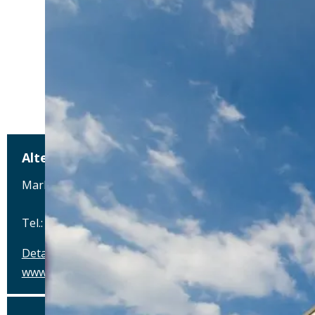
Alter Wirt
Marktplatz 1, 82031 Grünwald
Tel.: Tel.: 089-6419340
Details
www.alterwirt.de