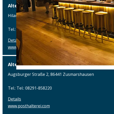
Alte Brauerei Mertingen
Hilaria-Lechner-Straße 21, 86690 Mertingen
Tel.: Tel.: 09078-912320
Details
www.alte-brauerei-mertingen.de
Alte Posthalterei
Augsburger Straße 2, 86441 Zusmarshausen
Tel.: Tel.: 08291-858220
Details
www.posthalterei.com