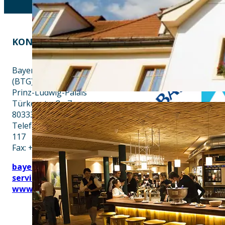
KONTAKT
EINE INITIATIVE VON
Bayern Tourist Gmbh
(BTG)
Prinz-Ludwig-Palais
Türkenstraße 7
80333 München
Telefon: +49 89 28760-
117
Fax: +49 89 28760-121
bayerischekueche@btg-
service.de
www.btg-service.de