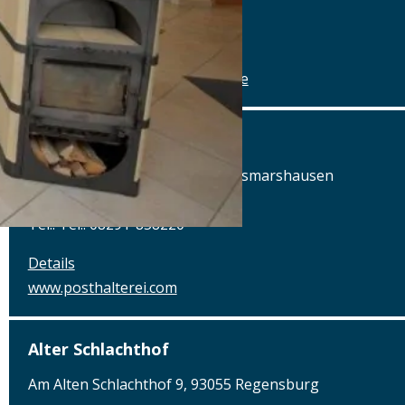
Tel.: Tel.: 09078-912320
Details
www.alte-brauerei-mertingen.de
Alte Posthalterei
Augsburger Straße 2, 86441 Zusmarshausen
Tel.: Tel.: 08291-858220
Details
www.posthalterei.com
Alter Schlachthof
Am Alten Schlachthof 9, 93055 Regensburg