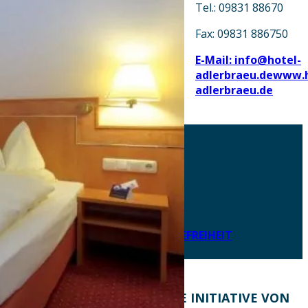
Tel.: 09831 88670
Fax: 09831 886750
E-Mail: info@hotel-
adlerbraeu.de
www.h
adlerbraeu.de
AKTUELLES
DOWNLOADS
DATENSCHUTZ
IMPRESSUM
LEICHTE SPRACHE
ERKLÄRUNG ZUR BARRIEREFREIHEIT
KONTAKT
EINE INITIATIVE VON