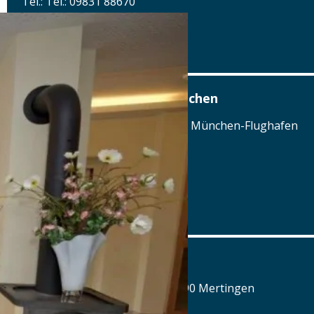
Tel.: Tel.: 09831 88670
Details
www.hotel-adlerbraeu.de
Airbräu am Flughafen München
Terminalstraße Mitte 18, 85356 München-Flughafen
Tel.: Tel.: 089 - 97593111
Details
www.airbraeu.de
Alte Brauerei Mertingen
Hilaria-Lechner-Straße 21, 86690 Mertingen