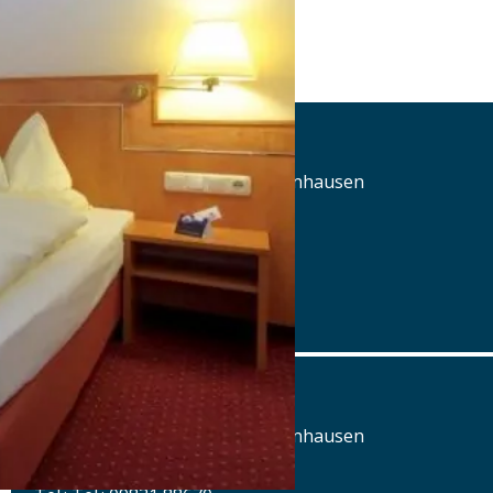
Land-Gut-Hotel Adlerbräu
Marktplatz 10/12, 91710 Gunzenhausen
Tel.: Tel.: 09831 88670
Details
www.hotel-adlerbraeu.de
Land-Gut-Hotel Adlerbräu
Marktplatz 10/12, 91710 Gunzenhausen