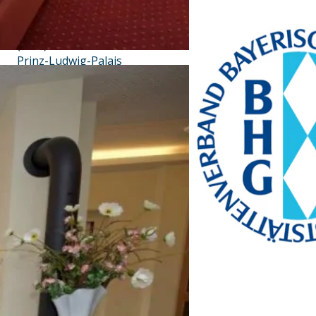
Bayern Tourist Gmbh
(BTG)
Prinz-Ludwig-Palais
Türkenstraße 7
80333 München
Telefon: +49 89 28760-
117
Fax: +49 89 28760-121
bayerischekueche@btg-
service.de
www.btg-service.de