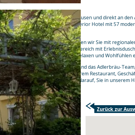
Mitten im Herzen von Gunzenhausen und direkt an den 
familiär geführtes 3-Sterne-superior Hotel mit 57 mod
typisch fränkischen Küche.
In unserem Restaurant verwöhnen wir Sie mit regionale
Spezialitäten. Unser Erholungsbereich mit Erlebnisdus
und Ruheräumen lädt Sie zum Relaxen und Wohlfühlen e
Wir, die Familie Gerhard Müller und das Adlerbräu-Team,
willkommen, ob als Gast in unserem Restaurant, Geschäf
oder Wanderer und freuen uns darauf, Sie in unserem 
Zurück zur Aus