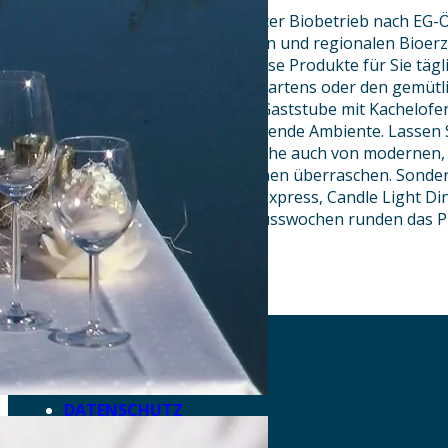
Als familiengeführter, zertifizierter Biobetrieb nach E
Köche vom Eichenhof von lokalen und regionalen Bioe
Waginger See einkaufen und diese Produkte für Sie tägli
unserer Terrasse inmitten des Gartens oder den gemütl
Wintergarten, der gemütlichen Gaststube mit Kachelofe
bieten wir Ihnen immer das passende Ambiente. Lassen S
jahreszeitlichen bayerischen Küche auch von modernen, l
vegetarischen/veganen Kreationen überraschen. Sonder
in the Dark, Bayerischer Tapas Express, Candle Light D
Genusstafel und saisonelle Genusswochen runden das 
AKTUELLES
DOWNLOADS
DATENSCHUTZ
IMPRESSUM