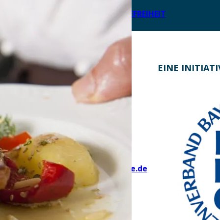
LEICHTE SPRACHE
ERKLÄRUNG ZUR BARRIEREFREIHEIT
KONTAKT
EINE INITIAT
Bayern Tourist Gmbh (BTG)
Prinz-Ludwig-Palais
Türkenstraße 7
80333 München
Telefon: +49 89 28760-117
Fax: +49 89 28760-121
bayerischekueche@btg-service.de
www.btg-service.de