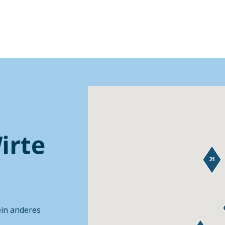
irte
21
ein anderes