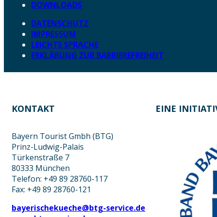
DOWNLOADS
DATENSCHUTZ
IMPRESSUM
LEICHTE SPRACHE
ERKLÄRUNG ZUR BARRIEREFREIHEIT
KONTAKT
EINE INITIAT
Bayern Tourist Gmbh (BTG)
Prinz-Ludwig-Palais
Türkenstraße 7
80333 München
Telefon: +49 89 28760-117
Fax: +49 89 28760-121
bayerischekueche@btg-service.de