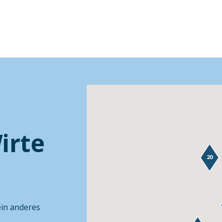
irte
20
ein anderes