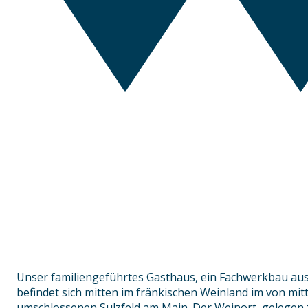
Unser familiengeführtes Gasthaus, ein Fachwerkbau aus
befindet sich mitten im fränkischen Weinland im von mit
umschlossenen Sulzfeld am Main. Der Weinort, gelegen