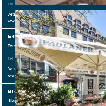
Tel.: Tel.: 0911-96041030
Details
www.pillhofer.net
Airbräu am Flughafen München
Terminalstraße Mitte 18, 85356 München-Flughafen
Tel.: Tel.: 089 - 97593111
Details
www.airbraeu.de
Alte Brauerei Mertingen
Hilaria-Lechner-Straße 21, 86690 Mertingen