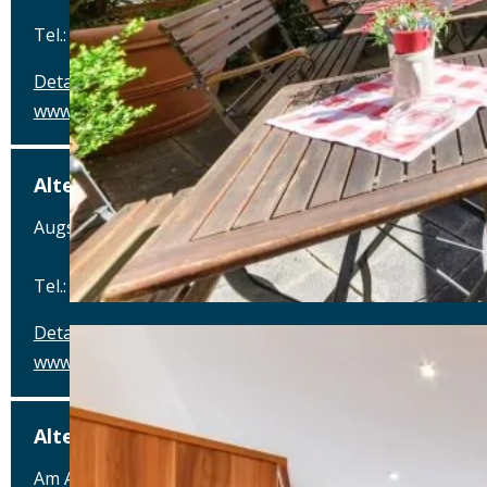
Tel.: Tel.: 09078-912320
Details
www.alte-brauerei-mertingen.de
Alte Posthalterei
Augsburger Straße 2, 86441 Zusmarshausen
Tel.: Tel.: 08291-858220
Details
www.posthalterei.com
Alter Schlachthof
Am Alten Schlachthof 9, 93055 Regensburg