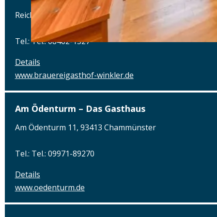
Reichenauplatz 22, 92334 Berching
Tel.: Tel.: 08462-1327
Details
www.brauereigasthof-winkler.de
Am Ödenturm – Das Gasthaus
Am Ödenturm 11, 93413 Chammünster
Tel.: Tel.: 09971-89270
Details
www.oedenturm.de