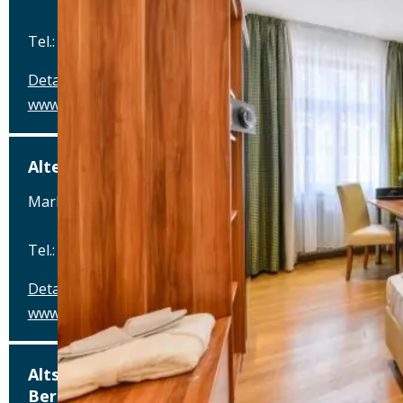
Tel.: Tel.: 0941-4637770
Details
www.hotel-schlachthof-regensburg.de
Alter Wirt
Marktplatz 1, 82031 Grünwald
Tel.: Tel.: 089-6419340
Details
www.alterwirt.de
Altstadthotel, Brauerei-Gasthof-Winkler,
Berching