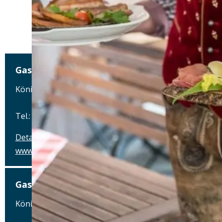
Gasthaus Pillhofer
Königstraße 78, 90402 Nürnberg
Tel.: Tel.: 0911-96041030
Details
www.pillhofer.net
Gasthaus Pillhofer
Königstraße 78, 90402 Nürnberg