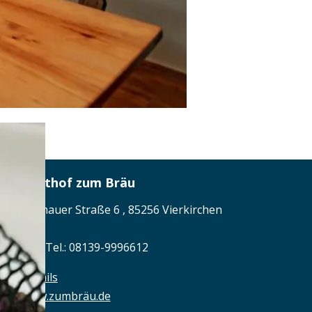
Gasthof zum Bräu
Dachauer Straße 6 , 85256 Vierkirchen
Tel.: Tel.: 08139-9996612
Details
www.zumbräu.de