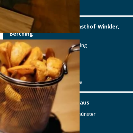
www.alterwirt.de
Altstadthotel, Brauerei-Gasthof-Winkler,
Berching
Reichenauplatz 22, 92334 Berching
Tel.: Tel.: 08462-1327
Details
www.brauereigasthof-winkler.de
Am Ödenturm – Das Gasthaus
Am Ödenturm 11, 93413 Chammünster
Tel.: Tel.: 09971-89270