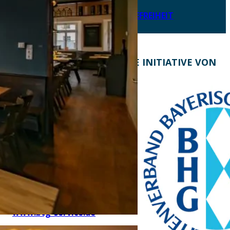
LEICHTE SPRACHE
ERKLÄRUNG ZUR BARRIEREFREIHEIT
KONTAKT
EINE INITIATIVE VON
Bayern Tourist Gmbh
(BTG)
Prinz-Ludwig-Palais
Türkenstraße 7
80333 München
Telefon: +49 89 28760-
117
Fax: +49 89 28760-121
bayerischekueche@btg-
service.de
www.btg-service.de