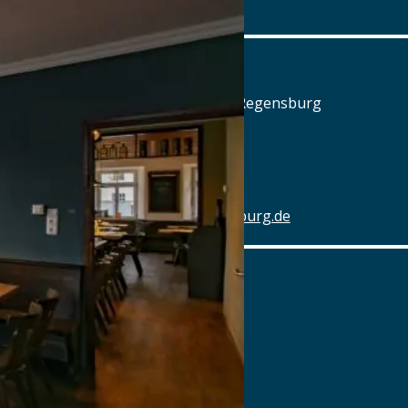
www.posthalterei.com
Alter Schlachthof
Am Alten Schlachthof 9, 93055 Regensburg
Tel.: Tel.: 0941-4637770
Details
www.hotel-schlachthof-regensburg.de
Alter Wirt
Marktplatz 1, 82031 Grünwald
Tel.: Tel.: 089-6419340
Details