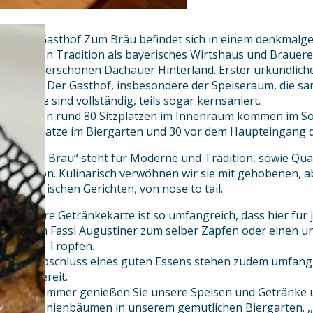
Der Gasthof Zum Bräu befindet sich in einem denkmalg
langen Tradition als bayerisches Wirtshaus und Brauerei
wunderschönen Dachauer Hinterland. Erster urkundlicher
1772. Der Gasthof, insbesondere der Speiseraum, die sa
Küche sind vollständig, teils sogar kernsaniert.
Zu den rund 80 Sitzplätzen im Innenraum kommen im S
Sitzplätze im Biergarten und 30 vor dem Haupteingang 
„Zum Bräu“ steht für Moderne und Tradition, sowie Qual
Region. Kulinarisch verwöhnen wir sie mit gehobenen,
bayerischen Gerichten, von nose to tail.
Unsere Getränkekarte ist so umfangreich, dass hier für j
es ein Fassl Augustiner zum selber Zapfen oder einen u
edlen Tropfen.
Als Abschluss eines guten Essens stehen zudem umfangr
sie bereit.
Im Sommer genießen Sie unsere Speisen und Getränke 
Kastanienbäumen in unserem gemütlichen Biergarten. ,,