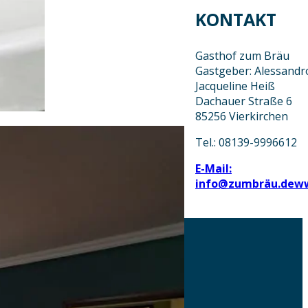
KONTAKT
Gasthof zum Bräu
Gastgeber: Alessand
Jacqueline Heiß
Dachauer Straße 6
85256 Vierkirchen
Tel.: 08139-9996612
E-Mail:
info@zumbräu.de
w
AKTUELLES
DOWNLOADS
DATENSCHUTZ
IMPRESSUM