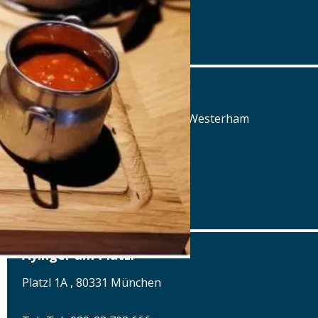
Details
www.oedenturm.de
Aschbacher Hof
Aschbach 3, 83620 Feldkirchen-Westerham
Tel.: Tel.: 08063-80660
Details
www.aschbacher-hof.de
Ayinger am Platzl
Platzl 1A , 80331 München