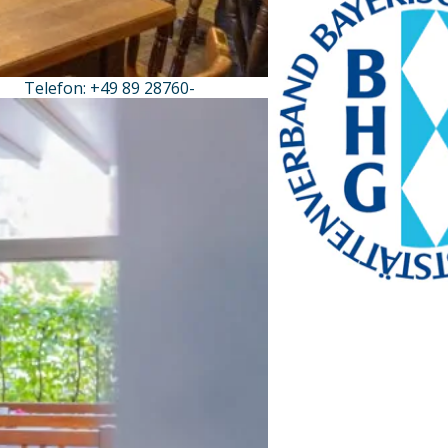
Prinz-Ludwig-Palais
Türkenstraße 7
80333 München
Telefon: +49 89 28760-
117
Fax: +49 89 28760-121
bayerischekueche@btg-
service.de
www.btg-service.de